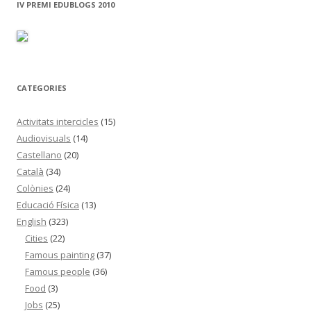
IV PREMI EDUBLOGS 2010
a
:
CATEGORIES
Activitats intercicles
(15)
Audiovisuals
(14)
Castellano
(20)
Català
(34)
Colònies
(24)
Educació Física
(13)
English
(323)
Cities
(22)
Famous painting
(37)
Famous people
(36)
Food
(3)
Jobs
(25)