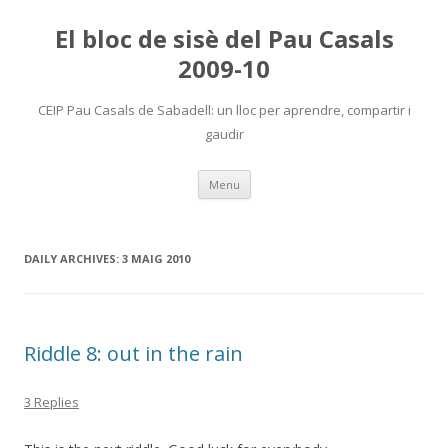
El bloc de sisè del Pau Casals
2009-10
CEIP Pau Casals de Sabadell: un lloc per aprendre, compartir i
gaudir
Skip
Menu
to
content
DAILY ARCHIVES:
3 MAIG 2010
Riddle 8: out in the rain
3 Replies