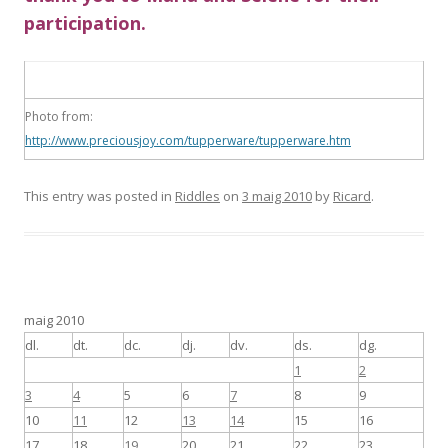
participation.
Photo from:
http://www.preciousjoy.com/tupperware/tupperware.htm
This entry was posted in
Riddles
on
3 maig 2010
by
Ricard
.
maig 2010
dl.
dt.
dc.
dj.
dv.
ds.
dg.
1
2
3
4
5
6
7
8
9
10
11
12
13
14
15
16
17
18
19
20
21
22
23