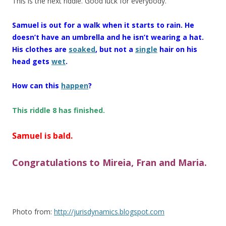
This is the next riddle. Good luck for everybody.
Samuel is out for a walk when it starts to rain. He
doesn’t have an umbrella and he isn’t wearing a hat.
His clothes are
soaked
, but not a
single
hair on his
head gets
wet
.
How can this
happen
?
This riddle 8 has finished.
Samuel is bald.
Congratulations to Mireia, Fran and Maria.
Photo from:
http://jurisdynamics.blogspot.com