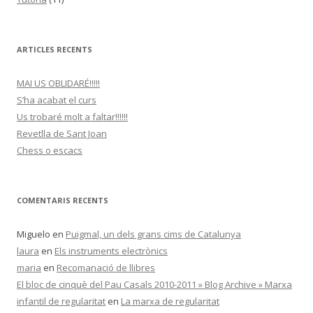
ARTICLES RECENTS
MAI US OBLIDARÉ!!!!!
S’ha acabat el curs
Us trobaré molt a faltar!!!!!!
Revetlla de Sant Joan
Chess o escacs
COMENTARIS RECENTS
Miguelo
en
Puigmal, un dels grans cims de Catalunya
laura
en
Els instruments electrònics
maria
en
Recomanació de llibres
El bloc de cinquè del Pau Casals 2010-2011 » Blog Archive » Marxa
infantil de regularitat
en
La marxa de regularitat