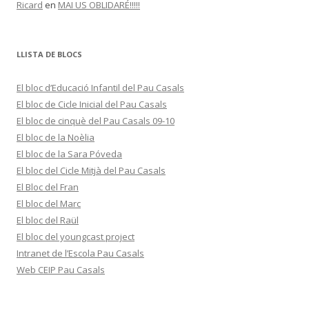
Ricard
en
MAI US OBLIDARÉ!!!!!
LLISTA DE BLOCS
El bloc d’Educació Infantil del Pau Casals
El bloc de Cicle Inicial del Pau Casals
El bloc de cinquè del Pau Casals 09-10
El bloc de la Noèlia
El bloc de la Sara Póveda
El bloc del Cicle Mitjà del Pau Casals
El Bloc del Fran
El bloc del Marc
El bloc del Raül
El bloc del youngcast project
Intranet de l’Escola Pau Casals
Web CEIP Pau Casals