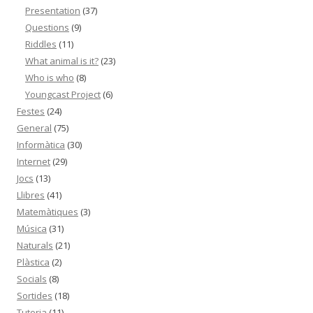
Presentation
(37)
Questions
(9)
Riddles
(11)
What animal is it?
(23)
Who is who
(8)
Youngcast Project
(6)
Festes
(24)
General
(75)
Informàtica
(30)
Internet
(29)
Jocs
(13)
Llibres
(41)
Matemàtiques
(3)
Música
(31)
Naturals
(21)
Plàstica
(2)
Socials
(8)
Sortides
(18)
Tutoria
(11)