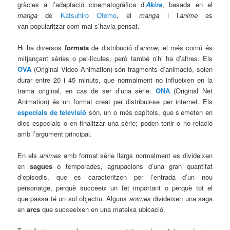
gràcies a l’adaptació cinematogràfica d’
Akira
, basada en el
manga
de
Katsuhiro Otomo
, el
manga
i l’
anime
es
van popularitzar com mai s’havia pensat.
Hi ha diversos
formats
de distribució d’
anime;
el més comú és
mitjançant sèries o pel·lícules, però també n’hi ha d’altres. Els
OVA
(Original Video Animation) són fragments d’animació, solen
durar entre 20 i 45 minuts, que normalment no influeixen en la
trama original, en cas de ser d’una sèrie.
ONA
(Original Net
Animation) és un format creat per distribuir-se per internet. Els
especials de televisió
són, un o més capítols, que s’emeten en
dies especials o en finalitzar una sèrie; poden tenir o no relació
amb l’argument principal.
En els
animes
amb format sèrie llargs normalment es divideixen
en
sagues
o temporades, agrupacions d’una gran quantitat
d’episodis, que es caracteritzen per l’entrada d’un nou
personatge, perquè succeeix un fet important o perquè tot el
que passa té un sol objectiu. Alguns
animes
divideixen una saga
en
arcs
que succeeixen en una mateixa ubicació.