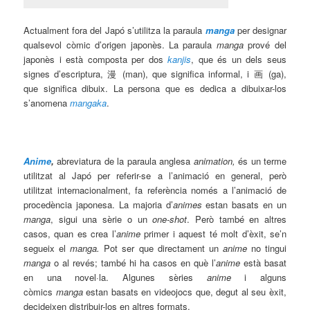
Actualment fora del Japó s’utilitza la paraula
manga
per designar
qualsevol còmic d’origen japonès. La paraula
manga
prové del
japonès i està composta per dos
kanjis
, que és un dels seus
signes d’escriptura, 漫 (man), que significa informal, i 画 (ga),
que significa dibuix. La persona que es dedica a dibuixar-los
s’anomena
mangaka
.
Anime
,
abreviatura de la paraula anglesa
animation,
és un terme
utilitzat al Japó per referir-se a l’animació en general, però
utilitzat internacionalment, fa referència només a l’animació de
procedència japonesa. La majoria d’
animes
estan basats en un
manga
, sigui una sèrie o un
one-shot
. Però també
en
altres
casos, quan es crea l’
anime
primer i aquest té molt d’èxit, se’n
segueix el
manga.
Pot ser que directament un
anime
no tingui
manga
o al revés; també hi ha casos en què l’
anime
està basat
en una novel·la. Algunes sèries
anime
i alguns
còmics
manga
estan basats en videojocs que, degut al seu èxit,
decideixen distribuir-los en altres formats.