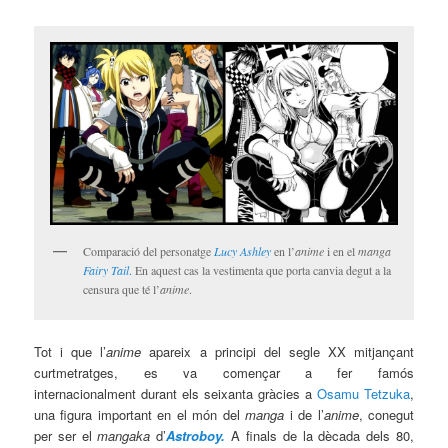
Comparació del personatge
Lucy Ashley
en l’
anime
i en el
manga
Fairy Tail
.
En aquest cas la vestimenta que porta canvia degut a la
censura que té l’
anime
.
Tot i que l’
anime
apareix a principi del segle XX mitjançant
curtmetratges, es va començar a fer famós
internacionalment durant els seixanta gràcies a
Osamu Tetzuka
,
una figura important en el món del
manga
i de l’
anime
, conegut
per ser el
mangaka
d’
Astroboy.
A finals de la dècada dels 80,