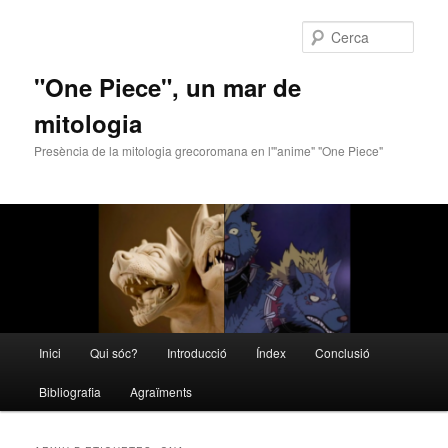
Cerca
"One Piece", un mar de
mitologia
Presència de la mitologia grecoromana en l'"anime" "One Piece"
Menú
Inici
Qui sóc?
Introducció
Índex
Conclusió
Aneu
Aneu
principal
Bibliografia
Agraïments
al
al
contingut
contingut