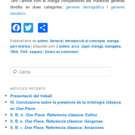
Tant l’
anime
com el
manga
comparteixen els mateixos gèneres
dividits en dues categories:
gèneres demogràfics
i
gèneres
temàtics
.
Facebook
Twitter
Comparteix
Publicat dins de
anime
,
General
,
Introducció al concepte
,
manga
,
part teòrica
|
Etiquetat com a
anime
,
arcs
,
Japó
,
manga
,
mangaka
,
ONA
,
OVA
,
sagues
|
Deixa un comentari
C
e
r
c
ARTICLES RECENTS
a
Presentació del treball
III. Conclusions sobre la presència de la mitologia clàssica
en
One Piece
II. B. λ.
One Piece
. Referència clàssica: Esfinx
II. B. κ.
One Piece
. Referència clàssica: Gòrgones
II. B. ι.
One Piece
. Referència clàssica: Amàzones