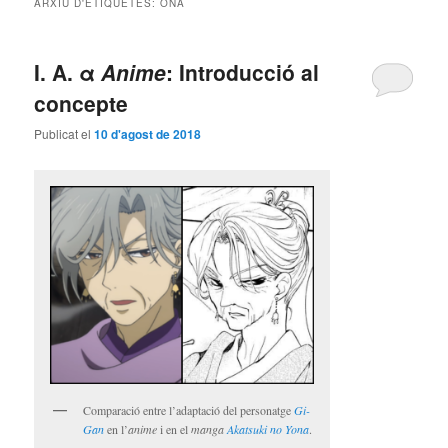
ARXIU D'ETIQUETES:
ONA
principal
secundari
I. A. α
Anime
: Introducció al
concepte
Publicat el
10 d'agost de 2018
Comparació entre l’adaptació del personatge
Gi-
Gan
en l’
anime
i en el
manga
Akatsuki no Yona
.