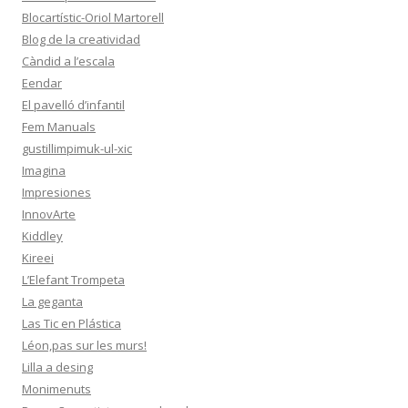
Blocartístic-Oriol Martorell
Blog de la creatividad
Càndid a l’escala
Eendar
El pavelló d’infantil
Fem Manuals
gustillimpimuk-ul-xic
Imagina
Impresiones
InnovArte
Kiddley
Kireei
L’Elefant Trompeta
La geganta
Las Tic en Plástica
Léon,pas sur les murs!
Lilla a desing
Monimenuts