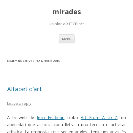
mirades
Un bloc a XTECBlocs
Skip
Menu
to
content
DAILY ARCHIVES:
12 GENER 2010
Alfabet d’art
Leave a reply
A la web de
Jean Feldman
trobo
Art From A to Z
, un
abecedari que associa cada lletra a una tècnica o activitat
artística. La proposta, tot i ser en anglès i tenir uns anys, és