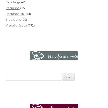
Reciclatge
(61)
Recursos
(16)
Recursos-TIC
(54)
Tradicions
(20)
Visual-plàstica
(172)
C
e
r
c
a
: