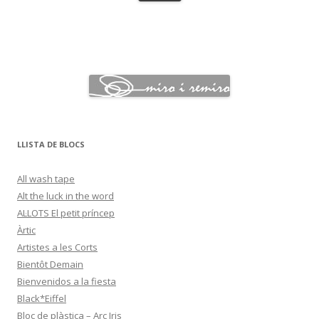
LLISTA DE BLOCS
All wash tape
Alt the luck in the word
AL·LOTS El petit príncep
Àrtic
Artistes a les Corts
Bientôt Demain
Bienvenidos a la fiesta
Black*Eiffel
Bloc de plàstica – Arc Iris