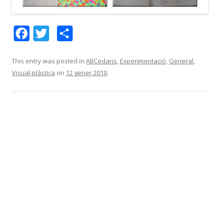
F
T
C
ac
w
o
e
itt
m
This entry was posted in
ABCedaris
,
Experimentació
,
General
,
Visual-plàstica
on
12 gener 2010
.
b
er
p
o
ar
o
te
k
ix