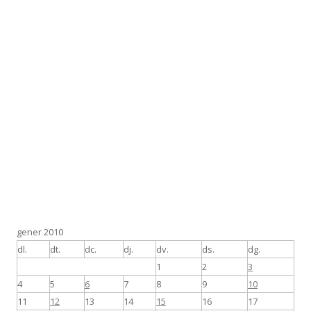
gener 2010
dl.
dt.
dc.
dj.
dv.
ds.
dg.
1
2
3
4
5
6
7
8
9
10
11
12
13
14
15
16
17