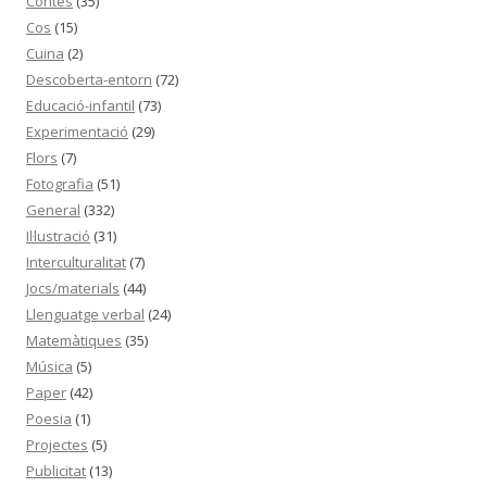
Contes
(35)
Cos
(15)
Cuina
(2)
Descoberta-entorn
(72)
Educació-infantil
(73)
Experimentació
(29)
Flors
(7)
Fotografia
(51)
General
(332)
Il·lustració
(31)
Interculturalitat
(7)
Jocs/materials
(44)
Llenguatge verbal
(24)
Matemàtiques
(35)
Música
(5)
Paper
(42)
Poesia
(1)
Projectes
(5)
Publicitat
(13)