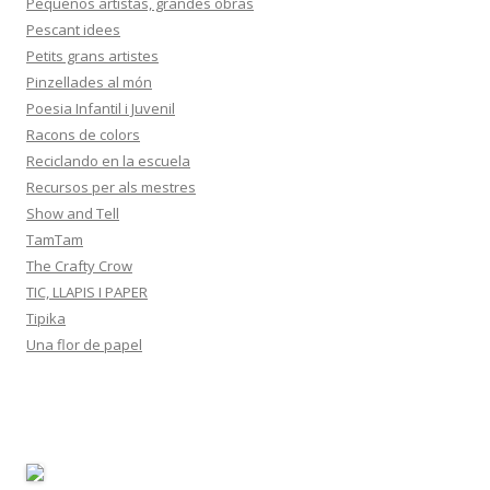
Pequeños artistas, grandes obras
Pescant idees
Petits grans artistes
Pinzellades al món
Poesia Infantil i Juvenil
Racons de colors
Reciclando en la escuela
Recursos per als mestres
Show and Tell
TamTam
The Crafty Crow
TIC, LLAPIS I PAPER
Tipika
Una flor de papel