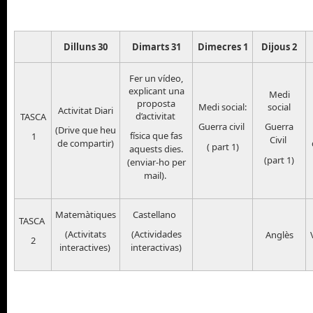
Dilluns 30
Dimarts 31
Dimecres 1
Dijous 2
Fer un vídeo,
explicant una
Medi
proposta
Medi social:
social
Activitat Diari
d’activitat
TASCA
Guerra civil
Guerra
(Drive que heu
física que fas
1
Civil
de compartir)
( part 1)
aquests dies.
(part 1)
(enviar-ho per
mail).
Matemàtiques
Castellano
TASCA
(Activitats
(Actividades
Anglès
2
interactives)
interactivas)