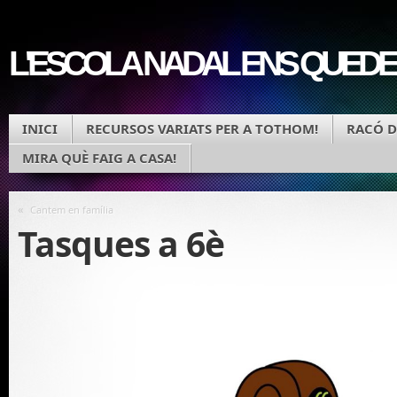
L'ESCOLA NADAL ENS QUEDE
INICI
RECURSOS VARIATS PER A TOTHOM!
RACÓ D
MIRA QUÈ FAIG A CASA!
«
Cantem en família
Tasques a 6è