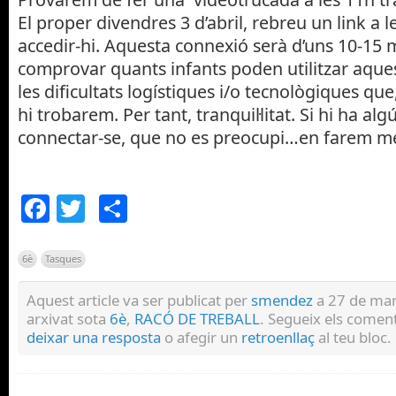
El proper divendres 3 d’abril, rebreu un link a 
accedir-hi. Aquesta connexió serà d’uns 10-15 m
comprovar quants infants poden utilitzar aques
les dificultats logístiques i/o tecnològiques qu
hi trobarem. Per tant, tranquil·litat. Si hi ha a
connectar-se, que no es preocupi…en farem m
Facebook
Twitter
Comparteix
6è
Tasques
Aquest article va ser publicat per
smendez
a 27 de mar
arxivat sota
6è
,
RACÓ DE TREBALL
. Segueix els comen
deixar una resposta
o afegir un
retroenllaç
al teu bloc.