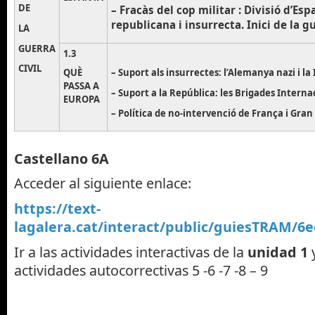
DE
– Fracàs del cop militar : Divisió d’Es
republicana i insurrecta.
Inici de la g
LA
GUERRA
1.3
CIVIL
QUÈ
– Suport als insurrectes: l’Alemanya nazi i la I
PASSA A
– Suport a la República: les Brigades Internac
EUROPA
– Política de no-intervenció de França i Gra
Castellano 6A
Acceder al siguiente enlace:
https://text-
lagalera.cat/interact/public/guiesTRAM/6e
Ir a las actividades interactivas de la
unidad 1
y
actividades autocorrectivas 5 -6 -7 -8 – 9