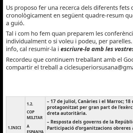
Us proposo fer una recerca dels diferents fets
cronològicament en següent quadre-resum que
a guió.
Tal i com ho fem quan preparem les conferènci
individualment o si voleu i podeu, per parelles
info, cal resumir-la i
escriure-la amb les vostre
Recordeu que continuem treballant amb el Goog
compartir el treball a
ciclesuperiorsusana@gm
– 17 de juliol, Canàries i el Marroc; 18 
1.2.
protagonitzat per gran part de l’exèrc
COP
dreta autoritària.
MILITAR
– Resposta dels governs de la Repúblic
A
1.INICI
Participació d’organitzacions obreres 
ESPANYA