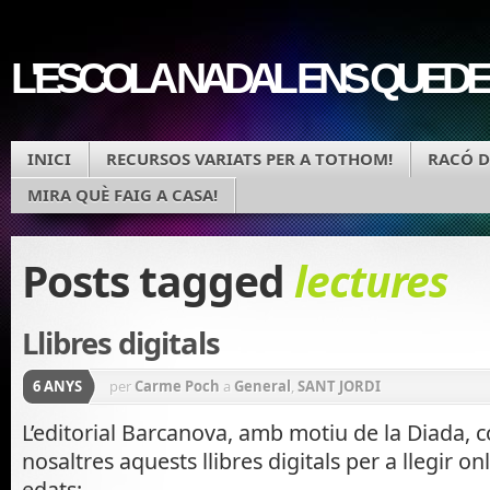
L'ESCOLA NADAL ENS QUEDE
INICI
RECURSOS VARIATS PER A TOTHOM!
RACÓ D
MIRA QUÈ FAIG A CASA!
Posts tagged
lectures
Llibres digitals
6 ANYS
per
Carme Poch
a
General
,
SANT JORDI
L’editorial Barcanova, amb motiu de la Diada,
nosaltres aquests llibres digitals per a llegir on
edats: