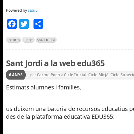
Powered by
Issuu
Facebook
Twitter
Comparteix
lectures
llibres
SANT JORDI
Sant Jordi a la web edu365
6 ANYS
per
Carme Poch
a
Cicle Inicial
,
Cicle Mitjà
,
Cicle Superi
SANT JORDI
Estimats alumnes i famílies,
us deixem una bateria de recursos educatius pe
des de la plataforma educativa EDU365: