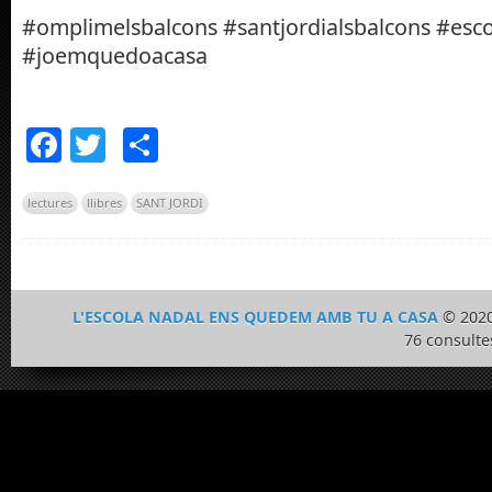
#omplimelsbalcons #santjordialsbalcons #es
#joemquedoacasa
Facebook
Twitter
Comparteix
lectures
llibres
SANT JORDI
L'ESCOLA NADAL ENS QUEDEM AMB TU A CASA
© 2020
76 consulte