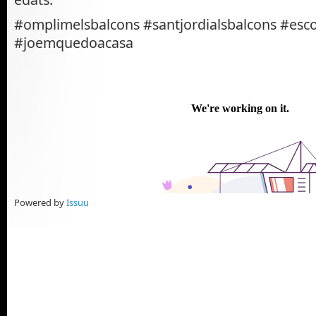
#omplimelsbalcons #santjordialsbalcons #es
#joemquedoacasa
Powered by
Issuu