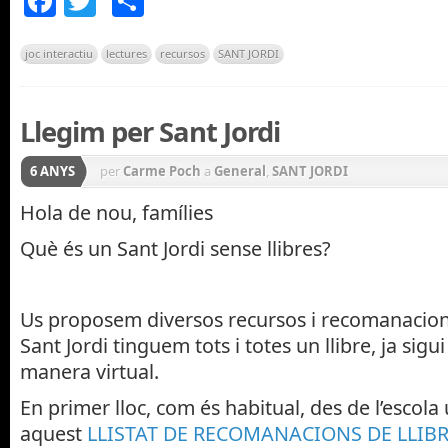
Facebook
Twitter
Comparteix
joc interactiu
lectures
recursos
SANT JORDI
Llegim per Sant Jordi
6 ANYS
per
Carme Poch
a
General
,
SANT JORDI
Hola de nou, famílies
Què és un Sant Jordi sense llibres?
Us proposem diversos recursos i recomanacion
Sant Jordi tinguem tots i totes un llibre, ja sigu
manera virtual.
En primer lloc, com és habitual, des de l’escola
aquest
LLISTAT DE RECOMANACIONS DE LLIBR