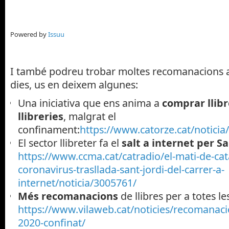
Powered by
Issuu
I també podreu trobar moltes recomanacions a
dies, us en deixem algunes:
Una iniciativa que ens anima a
comprar llibr
llibreries
, malgrat el
confinament:
https://www.catorze.cat/noticia/
El sector llibreter fa el
salt a internet per Sa
https://www.ccma.cat/catradio/el-mati-de-cat
coronavirus-trasllada-sant-jordi-del-carrer-a-
internet/noticia/3005761/
Més recomanacions
de llibres per a totes le
https://www.vilaweb.cat/noticies/recomanacio-
2020-confinat/