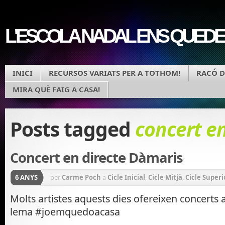
L'ESCOLA NADAL ENS QUEDE
INICI
RECURSOS VARIATS PER A TOTHOM!
RACÓ D
MIRA QUÈ FAIG A CASA!
Posts tagged
concert en
Concert en directe Dàmaris
6 ANYS
per
Carme Poch
a
Cicle Inicial
,
Cicle Mitjà
,
Cicle Superi
RECURSOS VARIATS PER A TOTHOM!
Molts artistes aquests dies ofereixen concerts 
lema #joemquedoacasa