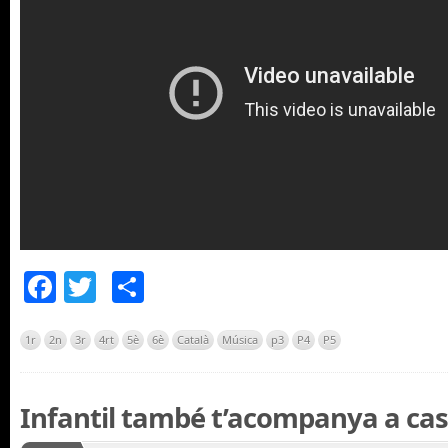
Facebook
Twitter
Comparteix
1r
2n
3r
4rt
5è
6è
Català
Música
p3
P4
P5
Infantil també t’acompanya a cas