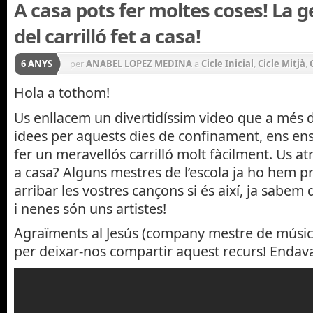
A casa pots fer moltes coses! La g
del carrilló fet a casa!
6 ANYS
per
ANABEL LOPEZ MEDINA
a
Cicle Inicial
,
Cicle Mitjà
,
Infantil
,
RECURSOS VARIATS PER A TOTHOM!
Hola a tothom!
Us enllacem un divertidíssim video que a més
idees per aquests dies de confinament, ens 
fer un meravellós carrilló molt fàcilment. Us at
a casa? Alguns mestres de l’escola ja ho hem p
arribar les vostres cançons si és així, ja sabem
i nenes són uns artistes!
Agraïments al Jesús (company mestre de música) 
per deixar-nos compartir aquest recurs! Endav