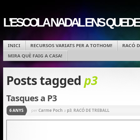
L'ESCOLA NADAL ENS QUEDE
INICI
RECURSOS VARIATS PER A TOTHOM!
RACÓ D
MIRA QUÈ FAIG A CASA!
Posts tagged
p3
Tasques a P3
6 ANYS
per
Carme Poch
a
p3
,
RACÓ DE TREBALL