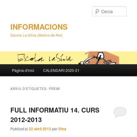
Cerca
INFORMACIONS
Escola La Sínia (Molins de Rei)
Menú
Pàgina d'inici
CALENDARI 2020-21
Aneu
Aneu
principal
al
al
ARXIU D'ETIQUETES:
PREMI
contingut
contingut
FULL INFORMATIU 14. CURS
principal
secundari
2012-2013
Publicat el
22 abril 2013
per
Dina