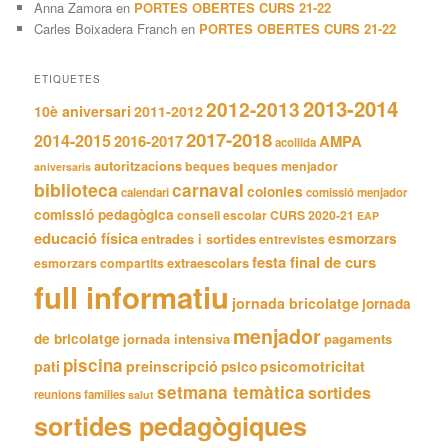
Anna Zamora
en
PORTES OBERTES CURS 21-22
Carles Boixadera Franch
en
PORTES OBERTES CURS 21-22
ETIQUETES
2013-2014
2012-2013
10è aniversari
2011-2012
2017-2018
2014-2015
2016-2017
AMPA
acollida
autoritzacions
beques
beques menjador
aniversaris
biblioteca
carnaval
colonies
calendari
comissió menjador
comissió pedagògica
consell escolar
CURS 2020-21
EAP
educació física
entrades i sortides
esmorzars
entrevistes
festa final de curs
extraescolars
esmorzars compartits
full informatiu
jornada bricolatge
jornada
menjador
de bricolatge
jornada intensiva
pagaments
piscina
pati
preinscripció
psicomotricitat
psico
setmana temàtica
sortides
reunions families
salut
sortides pedagògiques