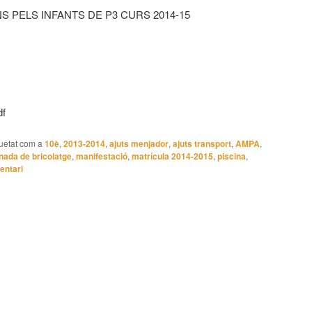
S PELS INFANTS DE P3 CURS 2014-15
df
uetat com a
10è
,
2013-2014
,
ajuts menjador
,
ajuts transport
,
AMPA
,
rnada de bricolatge
,
manifestació
,
matrícula 2014-2015
,
piscina
,
entari