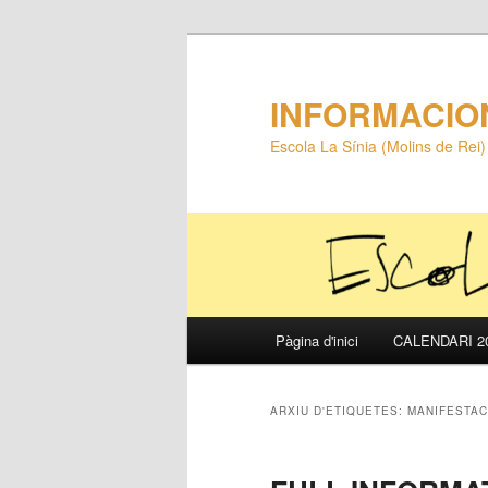
INFORMACIO
Escola La Sínia (Molins de Rei)
Menú
Pàgina d'inici
CALENDARI 20
Aneu
Aneu
principal
al
al
ARXIU D'ETIQUETES:
MANIFESTAC
contingut
contingut