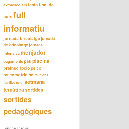
festa final de
extraescolars
full
curs
informatiu
jornada bricolatge
jornada
de bricolatge
jornada
menjador
intensiva
piscina
pati
pagaments
preinscripció
psico
psicomotricitat
reunions
setmana
families
salut
temàtica
sortides
sortides
pedagògiques
INFORMACIONS