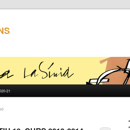
NS
20-21
IÓ