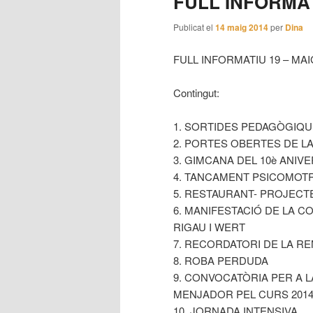
FULL INFORMAT
principal
secundari
Publicat el
14 maig 2014
per
Dina
FULL INFORMATIU 19 – MAI
Contingut:
1. SORTIDES PEDAGÒGIQ
2. PORTES OBERTES DE LA
3. GIMCANA DEL 10è ANIV
4. TANCAMENT PSICOMOTRI
5. RESTAURANT- PROJECTE
6. MANIFESTACIÓ DE LA C
RIGAU I WERT
7. RECORDATORI DE LA RE
8. ROBA PERDUDA
9. CONVOCATÒRIA PER A L
MENJADOR PEL CURS 2014-
10. JORNADA INTENSIVA