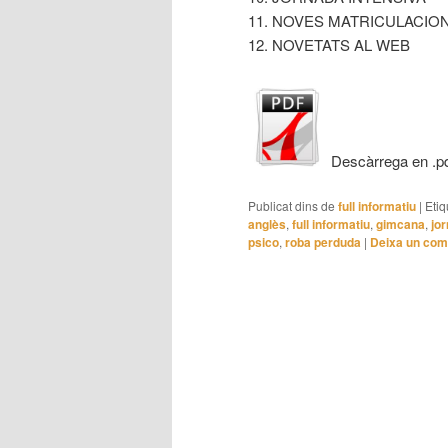
11. NOVES MATRICULACION
12. NOVETATS AL WEB
Descàrrega en .p
Publicat dins de
full informatiu
|
Etiq
anglès
,
full informatiu
,
gimcana
,
jo
psico
,
roba perduda
|
Deixa un com