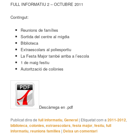
FULL INFORMATIU 2 – OCTUBRE 2011
Contingut:
Reunions de famílies
Sortida del centre al migdia
Biblioteca
Extraescolars al poliesportiu
La Festa Major també arriba a l’escola
1 de maig festiu
Autorització de colònies
Descàrrega en .pdf
Publicat dins de
full informatiu
,
General
|
Etiquetat com a
2011-2012
,
biblioteca
,
colonies
,
extraescolars
,
festa major
,
festiu
,
full
informatiu
,
reunions families
|
Deixa un comentari