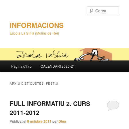
Cerca
INFORMACIONS
Escola La Sínia (Molins de Rei)
Menú
Pàgina d'inici
CALENDARI 2020-21
Aneu
Aneu
principal
al
al
ARXIU D'ETIQUETES:
FESTIU
contingut
contingut
FULL INFORMATIU 2. CURS
principal
secundari
2011-2012
Publicat el
8 octubre 2011
per
Dina