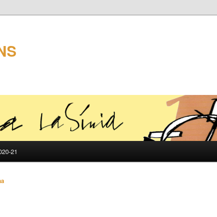
NS
20-21
na