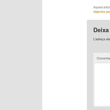
Aquest artic
objectes pe
Deixa
L'adreça el
Comentar