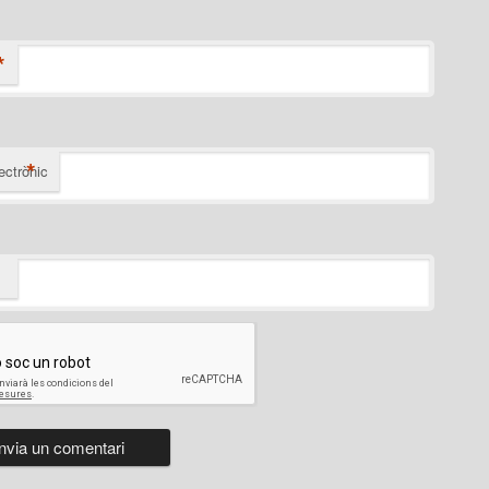
*
*
ectrònic