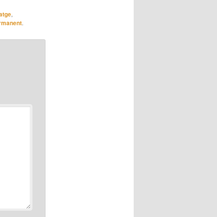
atge
,
ermanent
.