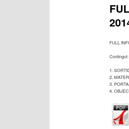
FUL
principal
201
FULL IN
Contingut:
1. SORT
2. MATE
3. PORT
4. OBJE