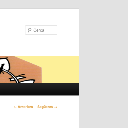
Cerca
Navegació
←
Anteriors
Següents
→
pels
articles