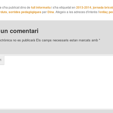
le s'ha publicat dins de
full informatiu
i s'ha etiquetat en
2013-2014
,
jornada bricol
rduts
,
sortides pedagògiques
per
Dina
. Afegeix a les adreces d'interès l'
enllaç p
 un comentari
ectrònica no es publicarà
Els camps necessaris estan marcats amb
*
i