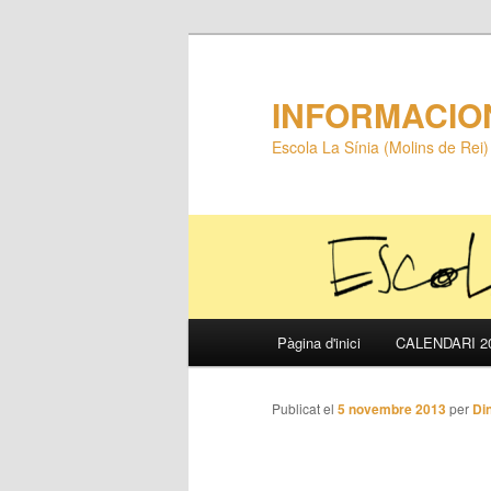
INFORMACIO
Escola La Sínia (Molins de Rei)
Menú
Pàgina d'inici
CALENDARI 20
Aneu
principal
al
Publicat el
5 novembre 2013
per
Di
contingut