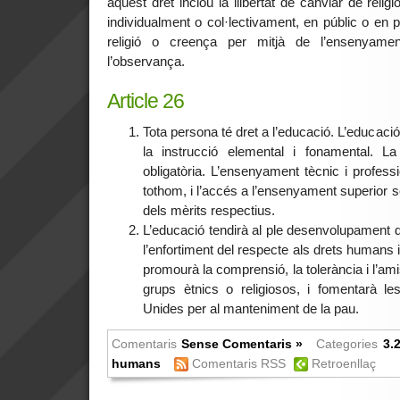
aquest dret inclou la llibertat de canviar de religió
individualment o col·lectivament, en públic o en p
religió o creença per mitjà de l’ensenyament
l’observança.
Article 26
Tota persona té dret a l’educació. L’educació
la instrucció elemental i fonamental. La
obligatòria. L’ensenyament tècnic i profess
tothom, i l’accés a l’ensenyament superior se
dels mèrits respectius.
L’educació tendirà al ple desenvolupament d
l’enfortiment del respecte als drets humans i
promourà la comprensió, la tolerància i l’ami
grups ètnics o religiosos, i fomentarà le
Unides per al manteniment de la pau.
Comentaris
Sense Comentaris »
Categories
3.
humans
Comentaris RSS
Retroenllaç