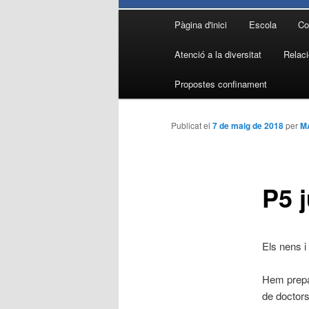
Menú
Pàgina d'inici
Escola
Co
Aneu
principal
Atenció a la diversitat
Relaci
al
Propostes confinament
contingut
Publicat el
7 de maig de 2018
per
M
principal
P5 
Els nens i
Hem prepa
de doctors