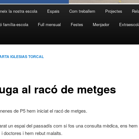
neix la nostra escola
Espais
Com treballem
Projectes
Rel
ó família-escola
Full mensual
Festes
Menjador
Extraescol
ARTA IGLESIAS TORCAL
juga al racó de metges
 nenes de P5 hem iniciat el racó de metges.
rat un espai del passadís com si fos una consulta mèdica, ens hem 
 i doctores i hem rebut malalts.