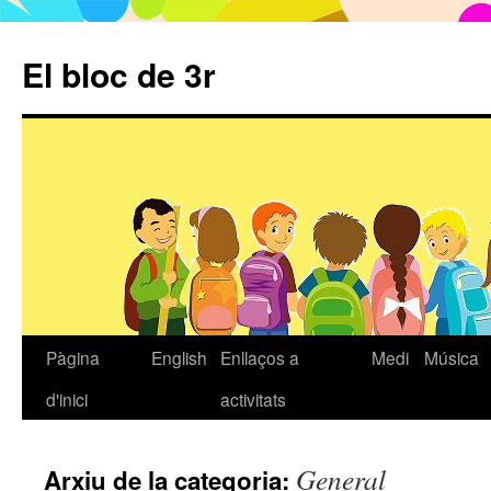
El bloc de 3r
Pàgina
English
Enllaços a
Medi
Música
Vés
d'inici
activitats
al
contingut
General
Arxiu de la categoria: