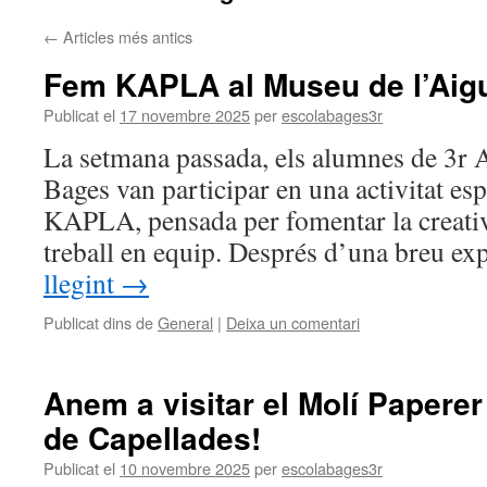
←
Articles més antics
Fem KAPLA al Museu de l’Aigua 
Publicat el
17 novembre 2025
per
escolabages3r
La setmana passada, els alumnes de 3r A
Bages van participar en una activitat es
KAPLA, pensada per fomentar la creativit
treball en equip. Després d’una breu e
llegint
→
Publicat dins de
General
|
Deixa un comentari
Anem a visitar el Molí Paperer
de Capellades!
Publicat el
10 novembre 2025
per
escolabages3r