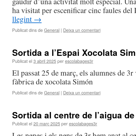
gaudir d’una activitat molt especial. Una
ha visitat per escenificar cinc faules de
llegint
→
Publicat dins de
General
|
Deixa un comentari
Sortida a l’Espai Xocolata Sim
Publicat el
3 abril 2025
per
escolabages3r
El passat 25 de març, els alumnes de 3r 
fàbrica de xocolata Simón
Publicat dins de
General
|
Deixa un comentari
Sortida al centre de l’aigua d
Publicat el
20 març 2025
per
escolabages3r
Les nenes i els nens de 3r hem anat al c