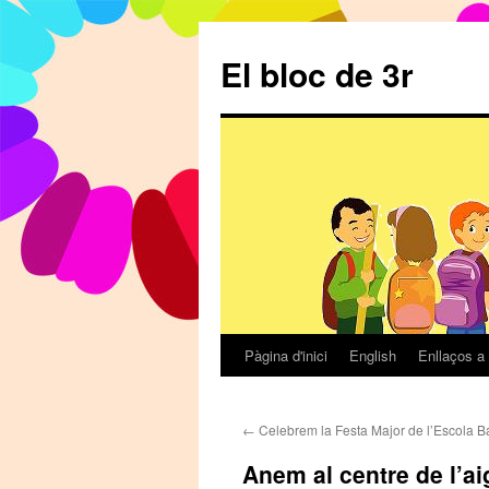
El bloc de 3r
Pàgina d'inici
English
Enllaços a 
Vés
al
←
Celebrem la Festa Major de l’Escola B
contingut
Anem al centre de l’a