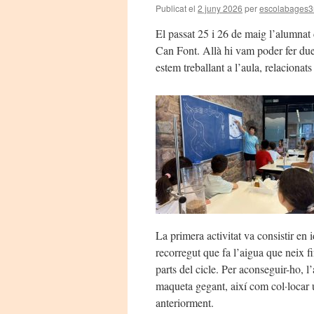
Publicat el
2 juny 2026
per
escolabages3
El passat 25 i 26 de maig l’alumnat 
Can Font. Allà hi vam poder fer due
estem treballant a l’aula, relacionats
La primera activitat va consistir en i
recorregut que fa l’aigua que neix fi
parts del cicle. Per aconseguir-ho, 
maqueta gegant, així com col·locar 
anteriorment.