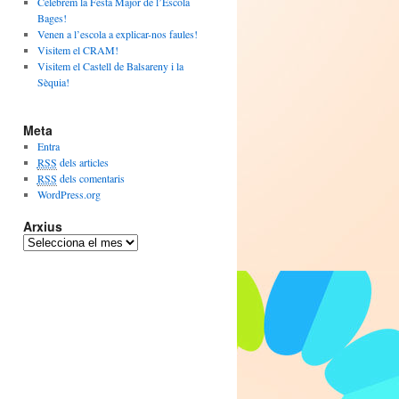
Celebrem la Festa Major de l’Escola
Bages!
Venen a l’escola a explicar-nos faules!
Visitem el CRAM!
Visitem el Castell de Balsareny i la
Sèquia!
Meta
Entra
RSS
dels articles
RSS
dels comentaris
WordPress.org
Arxius
A
r
x
i
u
s