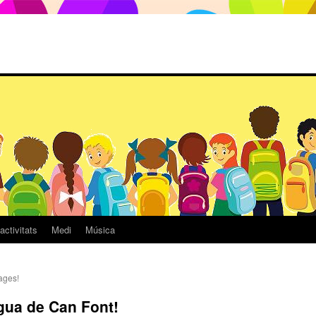
activitats
Medi
Música
ages!
igua de Can Font!