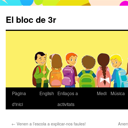
El bloc de 3r
Pàgina
English
Enllaços a
Medi
Música
Vés
d'inici
activitats
al
contingut
←
Venen a l’escola a explicar-nos faules!
Anem 