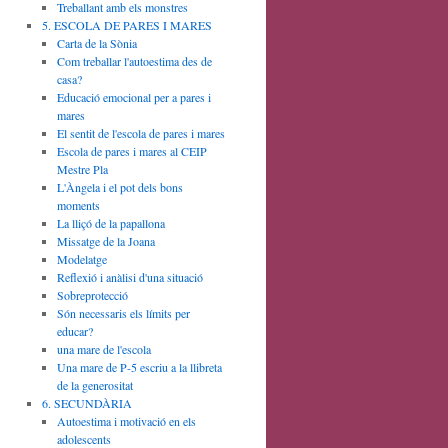
Treballant amb els monstres
5. ESCOLA DE PARES I MARES
Carta de la Sònia
Com treballar l'autoestima des de
casa?
Educació emocional per a pares i
mares
El sentit de l'escola de pares i mares
Escola de pares i mares al CEIP
Mestre Pla
L'Àngela i el pot dels bons
moments
La lliçó de la papallona
Missatge de la Joana
Modelatge
Reflexió i anàlisi d'una situació
Sobreprotecció
Són necessaris els límits per
educar?
una mare de l'escola
Una mare de P-5 escriu a la llibreta
de la generositat
6. SECUNDÀRIA
Autoestima i motivació en els
adolescents