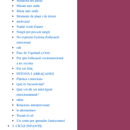
Metàfora del pastís
Mirant més enllà
Mirar més enllà
Moments de plaer i de tristor
motivació
Nadal vestit d'amor
Ningú pot posseir ningú
No esperem l'estona d'educació
emocional
odi
Parc de Vigeland a Oslo
Per què l'educació socioemocional
a les escoles
Per ser feliç
PETONS I ABRAÇADES
Plàstica i emocions
Què és l'assertivitat?
Què vol dir ser intel.ligent
emocionalment?
ràbia
Relacions interpersonals
te añoraremos
Tocant el cel
Un conte per aprendre l'autocontrol
3. CICLE INFANTIL