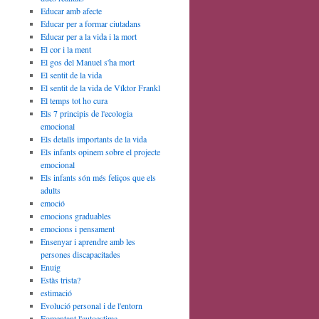
Educar amb afecte
Educar per a formar ciutadans
Educar per a la vida i la mort
El cor i la ment
El gos del Manuel s'ha mort
El sentit de la vida
El sentit de la vida de Víktor Frankl
El temps tot ho cura
Els 7 principis de l'ecologia
emocional
Els detalls importants de la vida
Els infants opinem sobre el projecte
emocional
Els infants són més feliços que els
adults
emoció
emocions graduables
emocions i pensament
Ensenyar i aprendre amb les
persones discapacitades
Enuig
Estàs trista?
estimació
Evolució personal i de l'entorn
Fomentant l'autoestima