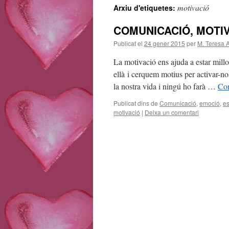
motivació
Arxiu d'etiquetes:
contingut
COMUNICACIÓ, MOTIV
Publicat el
24 gener 2015
per
M. Teresa 
La motivació ens ajuda a estar mill
ellà i cerquem motius per activar-no
la nostra vida i ningú ho farà …
Con
Publicat dins de
Comunicació
,
emoció
,
es
motivació
|
Deixa un comentari