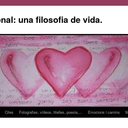
l: una filosofia de vida.
Cites
Fotografies, vídeos, titelles, poesia,…
Emocions i camins
M