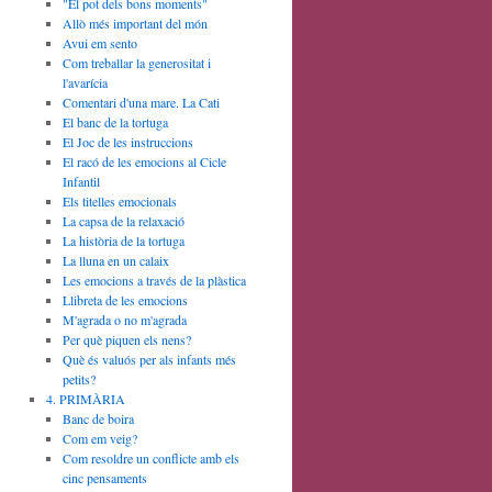
"El pot dels bons moments"
Allò més important del món
Avui em sento
Com treballar la generositat i
l'avarícia
Comentari d'una mare. La Cati
El banc de la tortuga
El Joc de les instruccions
El racó de les emocions al Cicle
Infantil
Els titelles emocionals
La capsa de la relaxació
La història de la tortuga
La lluna en un calaix
Les emocions a través de la plàstica
Llibreta de les emocions
M'agrada o no m'agrada
Per què piquen els nens?
Què és valuós per als infants més
petits?
4. PRIMÀRIA
Banc de boira
Com em veig?
Com resoldre un conflicte amb els
cinc pensaments