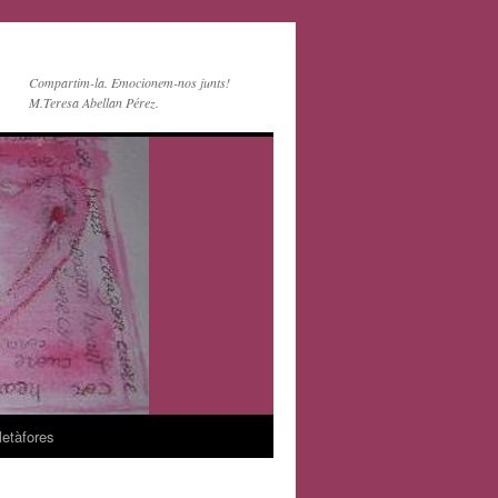
Compartim-la. Emocionem-nos junts!
M.Teresa Abellan Pérez.
etàfores