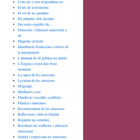
Com sóc i com m'agradaria ser
El joc de la teranyina
El sol de les qualitats
Els planetes dels desitjos
Em sento orgullós de…
Emocions i educació emocional a
6è
Etiquetes al front
Identifiació d'emocions a través de
la interpretació
L'alumnat de 6è publica un article
L'Àngela i el pot dels bons
moments
La capsa de les emocions
La ruleta de les emocions
M'agrada
Mediació a sisè
Planificar i resoldre conflictes
Plàstica i emocions
Reconeixement de les emocions
Refleccions sobre la felicitat
Regalem un somriure
Resolució de conflictes i educació
emocional
Sentint i expressant les emocions