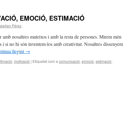
ACIÓ, EMOCIÓ, ESTIMACIÓ
Abellan Pérez
or amb nosaltres mateixos i amb la resta de persones. Mirem mén
s i si no hi són inventem-los amb creativitat. Nosaltres dissenyem
tinua llegint
→
timació
,
motivació
|
Etiquetat com a
comunicació
,
emoció
,
estimació
,