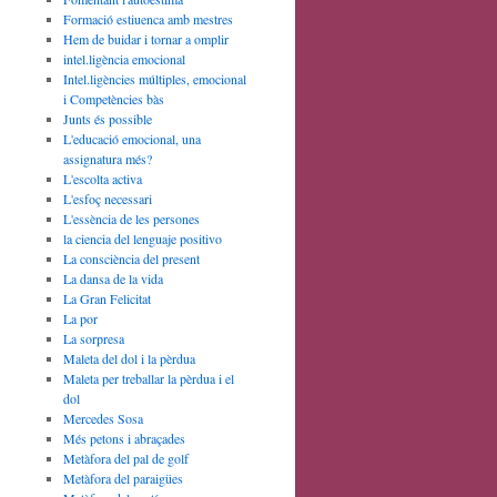
Formació estiuenca amb mestres
Hem de buidar i tornar a omplir
intel.ligència emocional
Intel.ligències múltiples, emocional
i Competències bàs
Junts és possible
L'educació emocional, una
assignatura més?
L'escolta activa
L'esfoç necessari
L'essència de les persones
la ciencia del lenguaje positivo
La consciència del present
La dansa de la vida
La Gran Felicitat
La por
La sorpresa
Maleta del dol i la pèrdua
Maleta per treballar la pèrdua i el
dol
Mercedes Sosa
Més petons i abraçades
Metàfora del pal de golf
Metàfora del paraigües