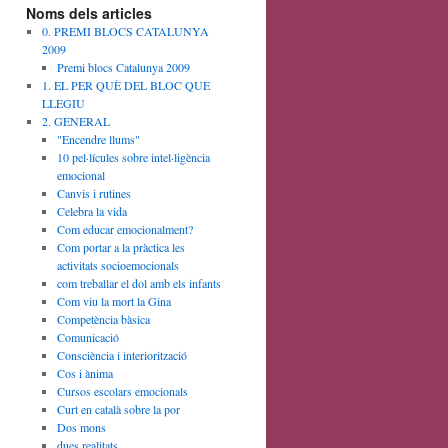
Noms dels articles
0. PREMI BLOCS CATALUNYA
2009
Premi blocs Catalunya 2009
1. EL PER QUÈ DEL BLOC QUE
LLEGIU
2. GENERAL
"Encendre llums"
10 pel·lícules sobre intel·ligència
emocional
Canvis i rutines
Celebra la vida
Com educar emocionalment?
Com portar a la pràctica les
activitats socioemocionals
com treballar el dol amb els infants
Com viu la mort la Gina
Competència bàsica
Comunicació
Consciència i interiorització
Cos i ànima
Cursos escolars emocionals
Curt en català sobre la por
Dos mons
dues realitats