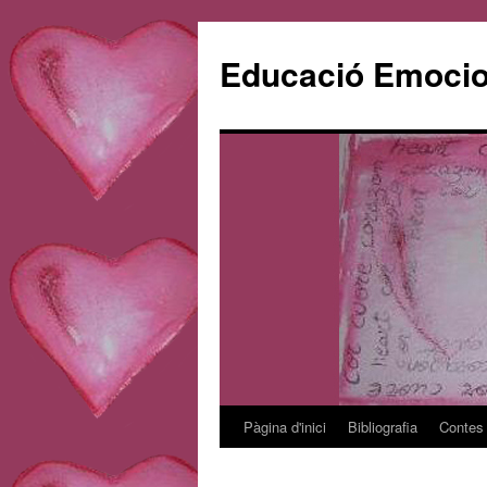
Educació Emociona
Pàgina d'inici
Bibliografia
Contes
Vés
al