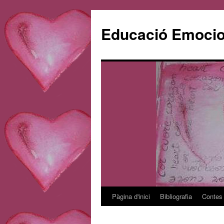
Educació Emociona
Pàgina d'inici
Bibliografia
Contes
Vés
al