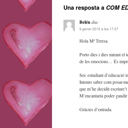
Una resposta a
COM E
Belén
diu:
9 gener 2015 a les 17:37
Hola Mª Teresa.
Porto dies i dies mirant el
de les emocions… És impre
Sóc estudiant d’educació inf
Intento saber com posar-me 
que m’he decidit escriure’t
M’encantaria poder gaudir 
Gràcies d’entrada.