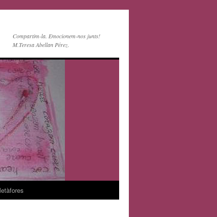
Compartim-la. Emocionem-nos junts!
M.Teresa Abellan Pérez.
etàfores