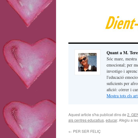
Quant a M. Tere
Sóc mare, mestra 
emocional; per me
investigo i apren
l'educació emocion
suficients per afr
afició: córrer i c
Mostra tots els a
Aquest article s'ha publicat dins de
2. G
als centres educatius
,
educar
. Afegiu a le
←
PER SER FELIÇ