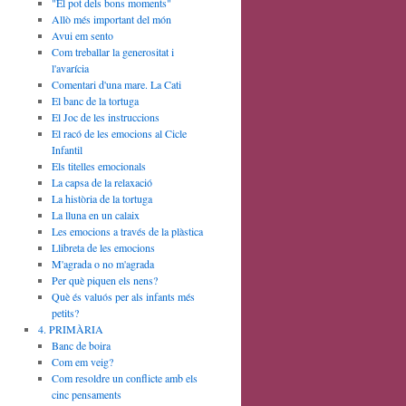
"El pot dels bons moments"
Allò més important del món
Avui em sento
Com treballar la generositat i
l'avarícia
Comentari d'una mare. La Cati
El banc de la tortuga
El Joc de les instruccions
El racó de les emocions al Cicle
Infantil
Els titelles emocionals
La capsa de la relaxació
La història de la tortuga
La lluna en un calaix
Les emocions a través de la plàstica
Llibreta de les emocions
M'agrada o no m'agrada
Per què piquen els nens?
Què és valuós per als infants més
petits?
4. PRIMÀRIA
Banc de boira
Com em veig?
Com resoldre un conflicte amb els
cinc pensaments