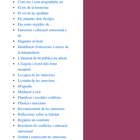
Com sóc i com m'agradaria ser
El joc de la teranyina
El sol de les qualitats
Els planetes dels desitjos
Em sento orgullós de…
Emocions i educació emocional a
6è
Etiquetes al front
Identifiació d'emocions a través de
la interpretació
L'alumnat de 6è publica un article
L'Àngela i el pot dels bons
moments
La capsa de les emocions
La ruleta de les emocions
M'agrada
Mediació a sisè
Planificar i resoldre conflictes
Plàstica i emocions
Reconeixement de les emocions
Refleccions sobre la felicitat
Regalem un somriure
Resolució de conflictes i educació
emocional
Sentint i expressant les emocions