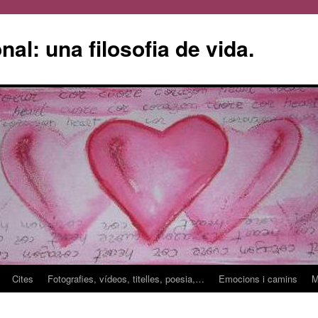
l: una filosofia de vida.
Cites
Fotografies, vídeos, titelles, poesia,…
Emocions i camins
M