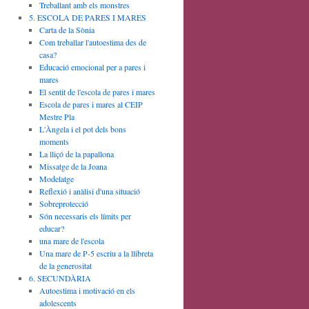
Treballant amb els monstres
5. ESCOLA DE PARES I MARES
Carta de la Sònia
Com treballar l'autoestima des de
casa?
Educació emocional per a pares i
mares
El sentit de l'escola de pares i mares
Escola de pares i mares al CEIP
Mestre Pla
L'Àngela i el pot dels bons
moments
La lliçó de la papallona
Missatge de la Joana
Modelatge
Reflexió i anàlisi d'una situació
Sobreprotecció
Són necessaris els límits per
educar?
una mare de l'escola
Una mare de P-5 escriu a la llibreta
de la generositat
6. SECUNDÀRIA
Autoestima i motivació en els
adolescents