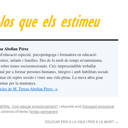
sa Abellan Pérez
d'educació especial, psicopedagoga i formadora en educació
stres, infants i famílies. Des de fa molt de temps m'entusiasma,
c sobre temes socioemocionals. Crec imprescindible treballar
al per a formar persones humanes, íntegres i amb habilitats socials
ontar els reptes socials i viure una vida plena. La meva altra gran
aminar per la muntanya.
rticles de M. Teresa Abellan Pérez
→
ENERAL
,
Com educar emocionalment?
i etiquetat amb
Educació emocional
s adreces d'interès l'
enllaç permanent
.
EDUCAR PER A LA VIDA I PER A LA MORT
→