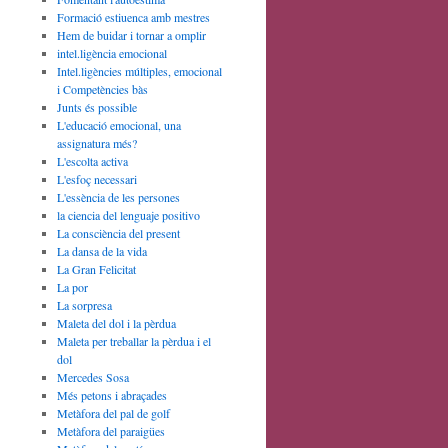
Formació estiuenca amb mestres
Hem de buidar i tornar a omplir
intel.ligència emocional
Intel.ligències múltiples, emocional
i Competències bàs
Junts és possible
L'educació emocional, una
assignatura més?
L'escolta activa
L'esfoç necessari
L'essència de les persones
la ciencia del lenguaje positivo
La consciència del present
La dansa de la vida
La Gran Felicitat
La por
La sorpresa
Maleta del dol i la pèrdua
Maleta per treballar la pèrdua i el
dol
Mercedes Sosa
Més petons i abraçades
Metàfora del pal de golf
Metàfora del paraigües