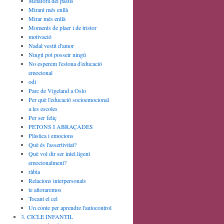
Metàfora del pastís
Mirant més enllà
Mirar més enllà
Moments de plaer i de tristor
motivació
Nadal vestit d'amor
Ningú pot posseir ningú
No esperem l'estona d'educació
emocional
odi
Parc de Vigeland a Oslo
Per què l'educació socioemocional
a les escoles
Per ser feliç
PETONS I ABRAÇADES
Plàstica i emocions
Què és l'assertivitat?
Què vol dir ser intel.ligent
emocionalment?
ràbia
Relacions interpersonals
te añoraremos
Tocant el cel
Un conte per aprendre l'autocontrol
3. CICLE INFANTIL