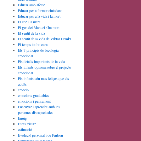
Educar amb afecte
Educar per a formar ciutadans
Educar per a la vida i la mort
El cor i la ment
El gos del Manuel s'ha mort
El sentit de la vida
El sentit de la vida de Víktor Frankl
El temps tot ho cura
Els 7 principis de l'ecologia
emocional
Els detalls importants de la vida
Els infants opinem sobre el projecte
emocional
Els infants són més feliços que els
adults
emoció
emocions graduables
emocions i pensament
Ensenyar i aprendre amb les
persones discapacitades
Enuig
Estàs trista?
estimació
Evolució personal i de l'entorn
Fomentant l'autoestima