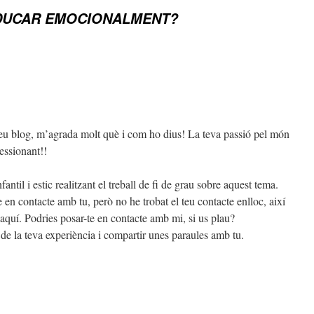
DUCAR EMOCIONALMENT?
 teu blog, m’agrada molt què i com ho dius! La teva passió pel món
ssionant!!
antil i estic realitzant el treball de fi de grau sobre aquest tema.
en contacte amb tu, però no he trobat el teu contacte enlloc, així
 aquí. Podries posar-te en contacte amb mi, si us plau?
de la teva experiència i compartir unes paraules amb tu.