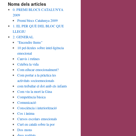
Noms dels articles
0. PREMI BLOCS CATALUNYA
2009
Premi blocs Catalunya 2009
1. EL PER QUÈ DEL BLOC QUE
LLEGIU
2. GENERAL
"Encendre llums"
10 pel·lícules sobre intel·ligència
emocional
Canvis i rutines
Celebra la vida
Com educar emocionalment?
Com portar a la pràctica les
activitats socioemocionals
com treballar el dol amb els infants
Com viu la mort la Gina
Competència bàsica
Comunicació
Consciència i interiorització
Cos i ànima
Cursos escolars emocionals
Curt en català sobre la por
Dos mons
dues realitats