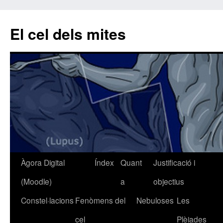
El cel dels mites
Àgora Digital
Índex
Quant
Justificació i
Vés
(Moodle)
a
objectius
al
Constel·lacions
Fenòmens del
Nebuloses
Les
contingut
cel
Plèiades