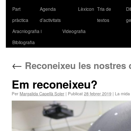
Part
Agenda
Lèxicon
Tria de
Di
pràctica
d’activitats
textos
ge
Aracniografia i
Videografia
Bibliografia
←
Reconeixeu les nostres 
Em reconeixeu?
Per
Margalida Capellà Soler
|
Publicat
28 febrer 2019
|
La mida