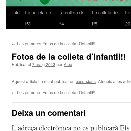
Inici
La colleta de
La colleta de
La colleta de
Le
Vés
P3
P4
P5
20
al
contingut
←
Les primeres Fotos de la colleta d’Infantil!!
Fotos de la colleta d’Infantil!!
Publicat el
7 maig 2013
per
Alba
Aquest article ha estat publicat en
excursions
. Afegeix a les adre
←
Les primeres Fotos de la colleta d’Infantil!!
Deixa un comentari
L'adreça electrònica no es publicarà
Els 