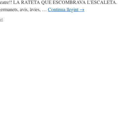
bra de teatre!! LA RATETA QUE ESCOMBRAVA L’ESCALETA.
germanets, avis, àvies, …
Continua llegint
→
ri