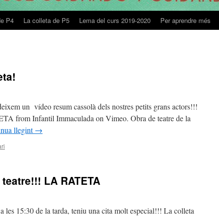
de P4
La colleta de P5
Lema del curs 2019-2020
Per aprendre més
eta!
eixem un vídeo resum cassolà dels nostres petits grans actors!!!
 from Infantil Immaculada on Vimeo. Obra de teatre de la
nua llegint
→
ri
 teatre!!! LA RATETA
 les 15:30 de la tarda, teniu una cita molt especial!!! La colleta