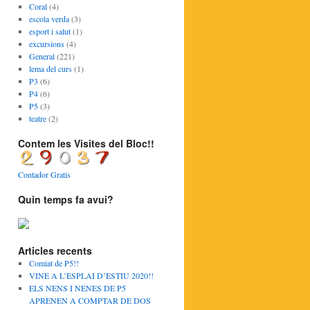
Coral
(4)
escola verda
(3)
esport i salut
(1)
excursions
(4)
General
(221)
lema del curs
(1)
P3
(6)
P4
(6)
P5
(3)
teatre
(2)
Contem les Visites del Bloc!!
Contador Gratis
Quin temps fa avui?
Articles recents
Comiat de P5!!
VINE A L’ESPLAI D’ESTIU 2020!!
ELS NENS I NENES DE P5
APRENEN A COMPTAR DE DOS