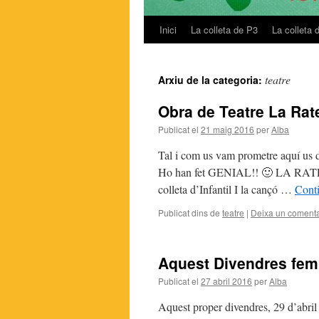
Inici
La colleta de P3
La colleta 
Vés
al
teatre
Arxiu de la categoria:
contingut
Obra de Teatre La Rat
Publicat el
21 maig 2016
per
Alba
Tal i com us vam prometre aquí us d
Ho han fet GENIAL!! 🙂 LA RATETA
colleta d’Infantil I la cançó …
Conti
Publicat dins de
teatre
|
Deixa un comenta
Aquest Divendres fem
Publicat el
27 abril 2016
per
Alba
Aquest proper divendres, 29 d’abril a