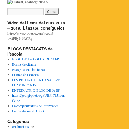
Vídeo del Lema del curs 2018
– 2019: Lánzate, consíguelo!
https://www.youtube.com/watch?
v=2FEyP-6RYRg
BLOCS DESTACATS de
l'escola
BLOC DE LA COLLA DE 5è EP
Bocins de ciència
Bucky, la teua biblioteca
El Bloc de Primària
ELS PETITS DE LA CASA: Bloc
LLAR INFANTS
ENFEINATS: El BLOC DE 6è EP
https://goo.gl/photos/gkUB31T151ben
fMF8
La complementària de Informàtica
La Plataforma de l'ESO
Categories
celebracions
(65)