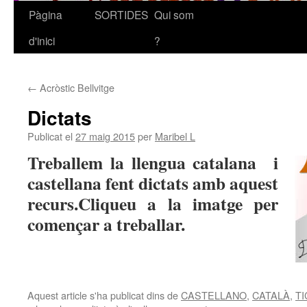
Pàgina
SORTIDES
Qui som
Vés
d'inici
?
al
contingut
←
Acròstic Bellvitge
Dictats
Publicat el
27 maig 2015
per
Maribel L
Treballem la llengua catalana i
castellana fent dictats amb aquest
recurs.Cliqueu a la imatge per
començar a treballar.
Aquest article s'ha publicat dins de
CASTELLANO
,
CATALÀ
,
TI