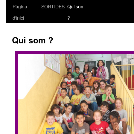
Pàgina
SORTIDES
Qui som
Vés
d'inici
?
al
contingut
Qui som ?