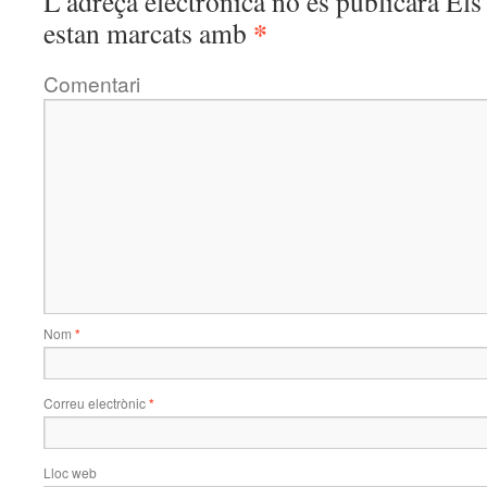
L'adreça electrònica no es publicarà
Els 
*
estan marcats amb
Comentari
Nom
*
Correu electrònic
*
Lloc web