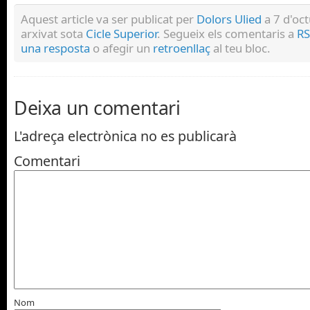
Aquest article va ser publicat per
Dolors Ulied
a 7 d'oct
arxivat sota
Cicle Superior
. Segueix els comentaris a
RS
una resposta
o afegir un
retroenllaç
al teu bloc.
Deixa un comentari
L'adreça electrònica no es publicarà
Comentari
Nom