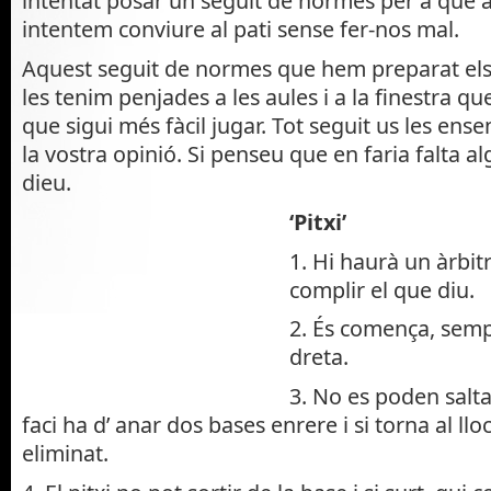
intentat posar un seguit de normes per a que 
intentem conviure al pati sense fer-nos mal.
Aquest seguit de normes que hem preparat els 
les tenim penjades a les aules i a la finestra qu
que sigui més fàcil jugar. Tot seguit us les ens
la vostra opinió. Si penseu que en faria falta 
dieu.
‘Pitxi’
1. Hi haurà un àrbitr
complir el que diu.
2. És comença, sempr
dreta.
3. No es poden salta
faci ha d’ anar dos bases enrere i si torna al ll
eliminat.