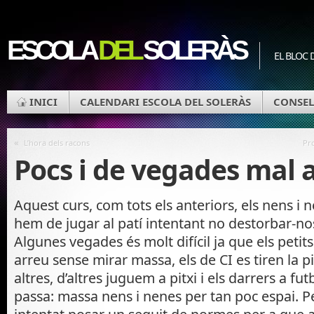
ESCOLA
DEL
SOLERÀS
EL BLOC 
INICI
CALENDARI ESCOLA DEL SOLERÀS
CONSEL
«
L’hora dels racons
Pro
Pocs i de vegades mal 
Aquest curs, com tots els anteriors, els nens i n
hem de jugar al patí intentant no destorbar-nos 
Algunes vegades és molt difícil ja que els petits
arreu sense mirar massa, els de CI es tiren la pi
altres, d’altres juguem a pitxi i els darrers a fut
passa: massa nens i nenes per tan poc espai. P