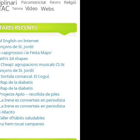
iplinari
Religió
Psicomotricitat
Racons
TAC
Vídeo
Webs
Tutoria
ARIS RECENTS
 English on Internet
nçons de St. Jordi!
s capgrossos i la Festa Major
th’s 2d shapes
n
Cheap! agrupacions musicals CI-3r.
nçons de St. Jordi!
n
Sortida comarcal. El Cogul.
n
Rap de la diabetis
n
Rap de la diabetis
Projecte Apilo – recollida de piles
La Irene es converteix en periodista
La Irene es converteix en periodista
 Allacito
Taller d’hàbits saludables
vui hem tocat campanes