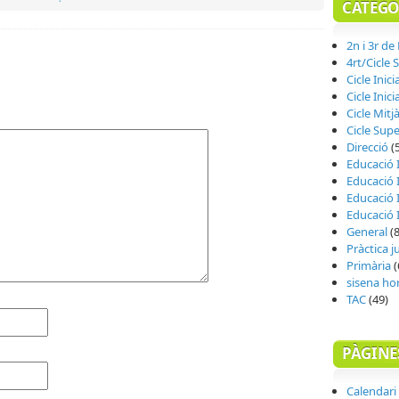
CATEGO
2n i 3r de
4rt/Cicle 
Cicle Inici
Cicle Inicia
Cicle Mitj
Cicle Supe
Direcció
(
Educació I
Educació I
Educació I
Educació I
General
(8
Pràctica 
Primària
(
sisena ho
TAC
(49)
PÀGINE
Calendari 