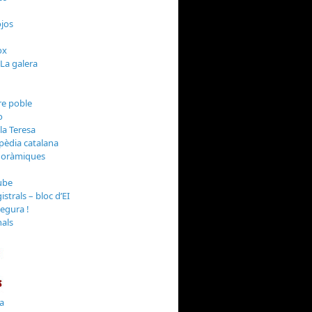
jos
 La galera
o
la Teresa
noràmiques
strals – bloc d’EI
Segura !
nals
la