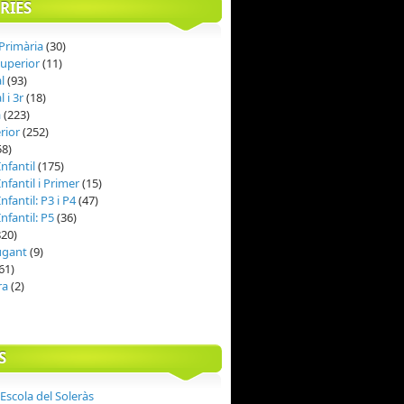
RIES
 Primària
(30)
Superior
(11)
al
(93)
l i 3r
(18)
à
(223)
rior
(252)
58)
nfantil
(175)
nfantil i Primer
(15)
nfantil: P3 i P4
(47)
nfantil: P5
(36)
20)
jugant
(9)
61)
ra
(2)
S
Escola del Soleràs