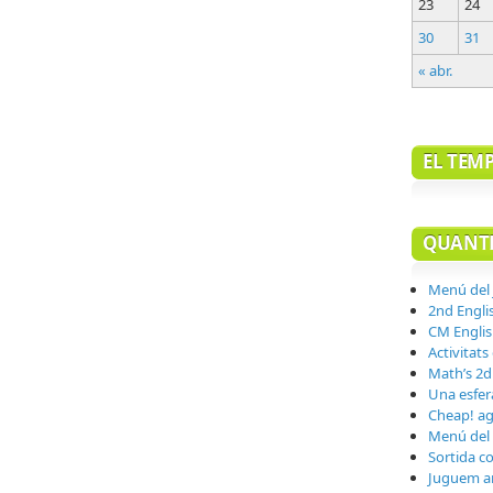
23
24
30
31
« abr.
EL TEM
QUANTE
Menú del
2nd Engli
CM Englis
Activitats
Math’s 2d
Una esfera
Cheap! ag
Menú del
Sortida co
Juguem a