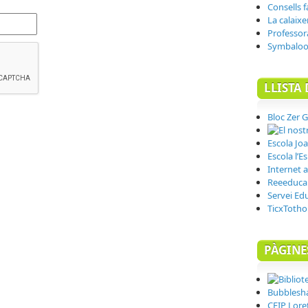
Consells f
La calaixe
Professor
Symbalo
LLISTA 
Bloc Zer G
Escola Joa
Escola l’E
Internet a 
Reeeduca
Servei Ed
TicxToth
PÀGINE
Bubblesh
CEIP Lore