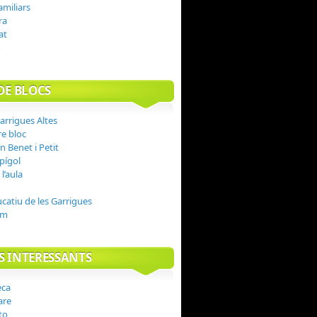
amiliars
ra
at
o
DE BLOCS
arrigues Altes
n Benet i Petit
spígol
l’aula
ucatiu de les Garrigues
om
S INTERESSANTS
are
to