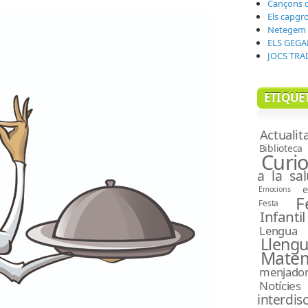
Cançons de
Els capgro
Netegem l
ELS GEGA
JOCS TRA
ETIQUET
Actualit
Biblioteca
Curio
a la sal
e
Emocions
F
Festa
Infantil
Lengua 
Lle
Matem
menjado
Notícies
interdisc