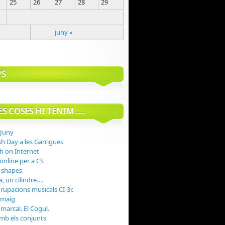
25
26
27
28
29
juny »
PS
S COSES HI TENIM ….
 Juny
sh Day a les Garrigues
h on Internet
 online per a CS
 shapes
, un cilindre….
rupacions musicals CI-3r.
 maig
marcal. El Cogul.
mb els conjunts