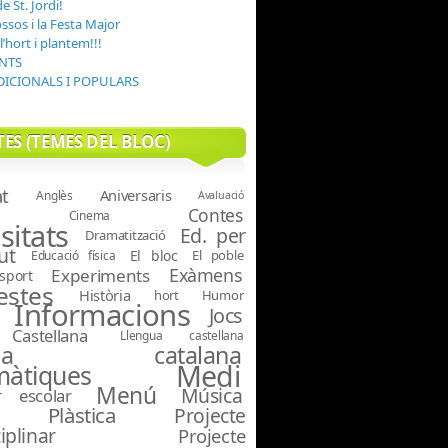
 St. Jordi!
ssos i la Festa Major
’hort i plantem!!!
NTS
DICIONALS I POPULARS
ES (TEMES DEL BLOC)
at
Aniversaris
Anglès
Avaluació
Contes
Cinema
sitats
Ed. per
Dramatització
ut
El bloc
El poble
Educació física
Exàmens
Experiments
sport
estes
Història
hort
Humor
Informacions
Jocs
Castellana
Llengua castellana
ngua catalana
Medi
àtiques
Menú
Música
r escolar
Plàstica
Projecte
iplinar
Projecte