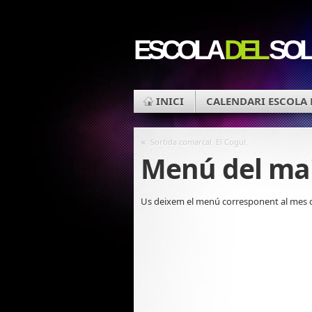
ESCOLA
DEL
SOL
INICI
CALENDARI ESCOLA 
«
Sortida comarcal. El Cogul.
Menú del ma
Us deixem el menú corresponent al mes de