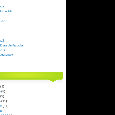
oca
TIC – TAC
i 2011
Diari de l’escola
(1)
6
(8)
(9)
6
(11)
16
(11)
16
(3)