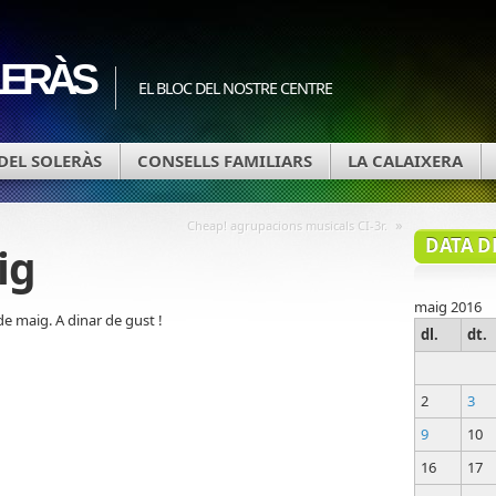
ERÀS
EL BLOC DEL NOSTRE CENTRE
DEL SOLERÀS
CONSELLS FAMILIARS
LA CALAIXERA
»
Cheap! agrupacions musicals CI-3r.
DATA D
ig
maig 2016
 maig. A dinar de gust !
dl.
dt.
2
3
9
10
16
17