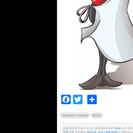
Facebook
Twitter
Compar
menjador escolar
Menú
Aquest article va ser publicat per
Joan
a 5 de 
RSS 2.0
. Podeu
deixar una resposta
o afegir