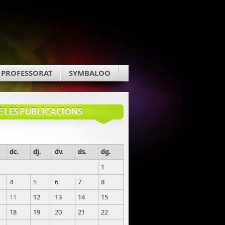
PROFESSORAT
SYMBALOO
E LES PUBLICACIONS
dc.
dj.
dv.
ds.
dg.
1
4
5
6
7
8
11
12
13
14
15
18
19
20
21
22