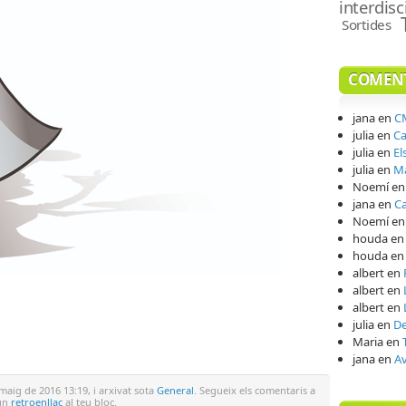
interdisc
Sortides
COMENT
jana
en
CM
julia
en
Ca
julia
en
El
julia
en
Ma
Noemí
e
jana
en
Ca
Noemí
e
houda
e
houda
e
albert
en
albert
en
teix
albert
en
julia
en
De
Maria
en
jana
en
A
maig de 2016 13:19, i arxivat sota
General
. Segueix els comentaris a
 un
retroenllaç
al teu bloc.