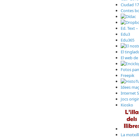
Ciudad 17
Contes bo
Ed. Text –
Edu3
Edu365
El tinglad
El web de 
Fotos pa
Freepik
Idees magi
Internet 
Jocs origi
Kiosko
La motxil