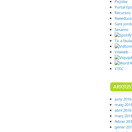
PicJoke
Portal Ep
Recursos 
Reeeduca
Sant Jord
Sesamo
Tic a l’aula
Vilaweb – 
XTEC
ARXIUS
juny 2016
maig 201
abril 2016
març 201
febrer 20
gener 20