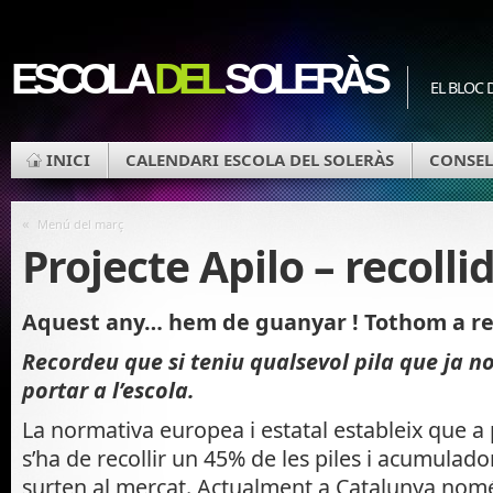
ESCOLA
DEL
SOLERÀS
EL BLOC 
INICI
CALENDARI ESCOLA DEL SOLERÀS
CONSEL
«
Menú del març
Projecte Apilo – recolli
Aquest any… hem de guanyar ! Tothom a reco
Recordeu que si teniu qualsevol pila que ja n
portar a l’escola.
La normativa europea i estatal estableix que a 
s’ha de recollir un 45% de les piles i acumulado
surten al mercat. Actualment a Catalunya nomé