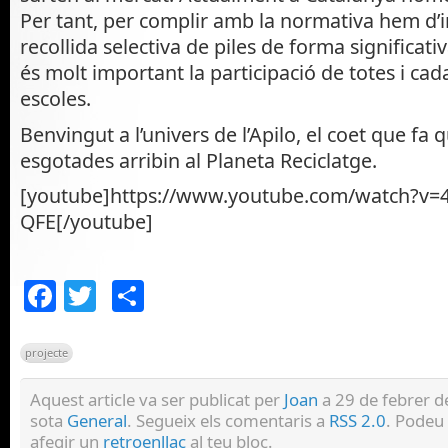
Per tant, per complir amb la normativa hem d’
recollida selectiva de piles de forma significati
és molt important la participació de totes i ca
escoles.
Benvingut a l’univers de l’Apilo, el coet que fa q
esgotades arribin al Planeta Reciclatge.
[youtube]https://www.youtube.com/watch?v=
QFE[/youtube]
Facebook
Twitter
Comparteix
projecte
Aquest article va ser publicat per
Joan
a 29 de febrer de
sota
General
. Segueix els comentaris a
RSS 2.0
. Podeu
afegir un
retroenllaç
al teu bloc.