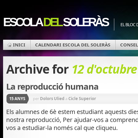
ESCOLA
DEL
SOLERÀS
EL BLOC 
INICI
CALENDARI ESCOLA DEL SOLERÀS
CONSEL
Archive for
12 d'octubre
La reproducció humana
15 ANYS
per
Dolors Ulied
a
Cicle Superior
Els alumnes de 6è estem estudiant aquests dies 
nostra reproducció, Per ajudar-vos a comprendre
vos a estudiar-la només cal que cliqueu.