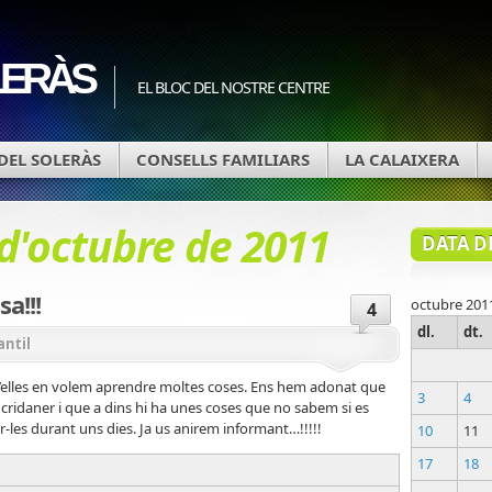
ERÀS
EL BLOC DEL NOSTRE CENTRE
DEL SOLERÀS
CONSELLS FAMILIARS
LA CALAIXERA
 d'octubre de 2011
DATA D
sa!!!
octubre 201
4
dl.
dt.
antil
 d’elles en volem aprendre moltes coses. Ens hem adonat que
3
4
 cridaner i que a dins hi ha unes coses que no sabem si es
-les durant uns dies. Ja us anirem informant…!!!!!
10
11
17
18