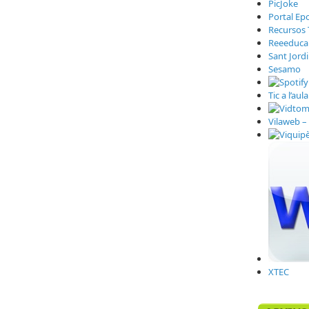
PicJoke
Portal Ep
Recursos 
Reeeduca
Sant Jord
Sesamo
Tic a l’aula
Vilaweb – 
XTEC