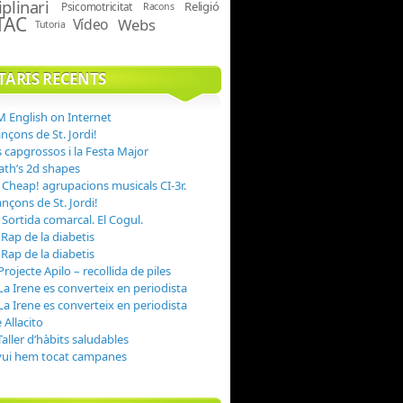
iplinari
Religió
Psicomotricitat
Racons
TAC
Vídeo
Webs
Tutoria
ARIS RECENTS
 English on Internet
nçons de St. Jordi!
s capgrossos i la Festa Major
th’s 2d shapes
n
Cheap! agrupacions musicals CI-3r.
nçons de St. Jordi!
n
Sortida comarcal. El Cogul.
n
Rap de la diabetis
n
Rap de la diabetis
Projecte Apilo – recollida de piles
La Irene es converteix en periodista
La Irene es converteix en periodista
 Allacito
Taller d’hàbits saludables
vui hem tocat campanes