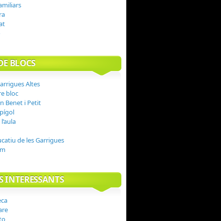
amiliars
ra
at
o
DE BLOCS
arrigues Altes
n Benet i Petit
spígol
l’aula
ucatiu de les Garrigues
om
S INTERESSANTS
are
to