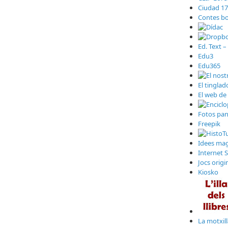
Ciudad 17
Contes bo
Ed. Text –
Edu3
Edu365
El tinglad
El web de 
Fotos pa
Freepik
Idees magi
Internet 
Jocs origi
Kiosko
La motxil