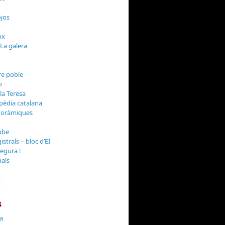
jos
 La galera
o
la Teresa
noràmiques
strals – bloc d’EI
Segura !
nals
la