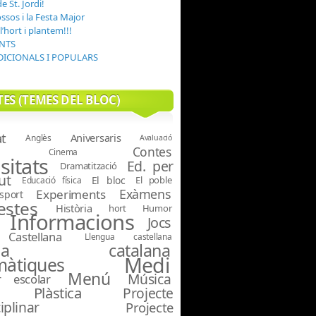
 St. Jordi!
ssos i la Festa Major
’hort i plantem!!!
NTS
DICIONALS I POPULARS
ES (TEMES DEL BLOC)
at
Aniversaris
Anglès
Avaluació
Contes
Cinema
sitats
Ed. per
Dramatització
ut
El bloc
El poble
Educació física
Exàmens
Experiments
sport
estes
Història
hort
Humor
Informacions
Jocs
Castellana
Llengua castellana
ngua catalana
Medi
àtiques
Menú
Música
r escolar
Plàstica
Projecte
iplinar
Projecte