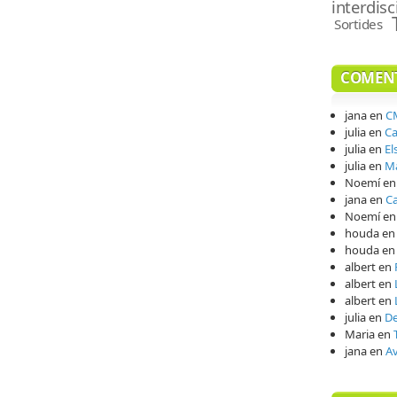
interdisc
Sortides
COMENT
jana
en
CM
julia
en
Ca
julia
en
El
julia
en
Ma
Noemí
e
jana
en
Ca
Noemí
e
houda
e
houda
e
albert
en
albert
en
albert
en
julia
en
De
Maria
en
jana
en
A