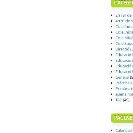
CATEGO
2n i 3r de
4rt/Cicle 
Cicle Inici
Cicle Inicia
Cicle Mitj
Cicle Supe
Direcció
(
Educació I
Educació I
Educació I
Educació I
General
(8
Pràctica 
Primària
(
sisena ho
TAC
(49)
PÀGINE
Calendari 