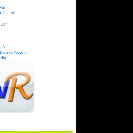
oca
TIC – TAC
i 2011
Diari de l’escola