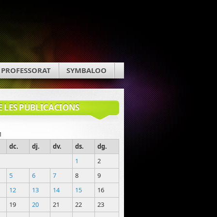
PROFESSORAT
SYMBALOO
E LES PUBLICACIONS
1
dc.
dj.
dv.
ds.
dg.
1
2
5
6
7
8
9
12
13
14
15
16
19
20
21
22
23