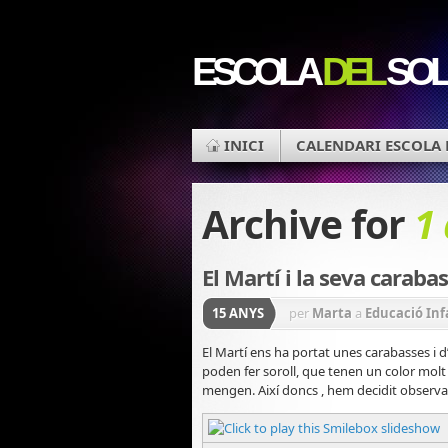
ESCOLA
DEL
SOL
INICI
CALENDARI ESCOLA 
Archive for
1
El Martí i la seva carabas
15 ANYS
per
Marta
a
Educació Inf
El Martí ens ha portat unes carabasses i
poden fer soroll, que tenen un color molt
mengen. Així doncs , hem decidit observar