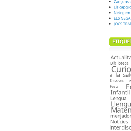
Cançons de
Els capgro
Netegem l
ELS GEGA
JOCS TRA
ETIQUET
Actualit
Biblioteca
Curio
a la sal
e
Emocions
F
Festa
Infantil
Lengua 
Lle
Matem
menjado
Notícies
interdisc