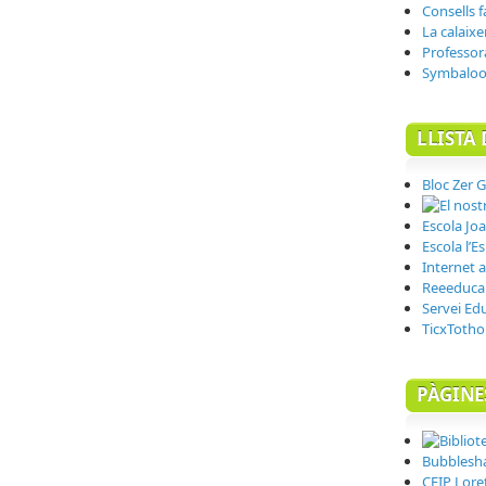
Consells f
La calaixe
Professor
Symbalo
LLISTA 
Bloc Zer G
Escola Joa
Escola l’E
Internet a 
Reeeduca
Servei Ed
TicxToth
PÀGINE
Bubblesh
CEIP Lore