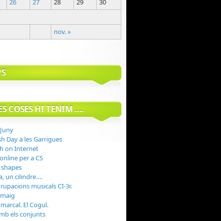
26
27
28
29
30
nov. »
PS
S COSES HI TENIM ….
 Juny
sh Day a les Garrigues
h on Internet
 online per a CS
 shapes
, un cilindre….
rupacions musicals CI-3r.
 maig
marcal. El Cogul.
mb els conjunts