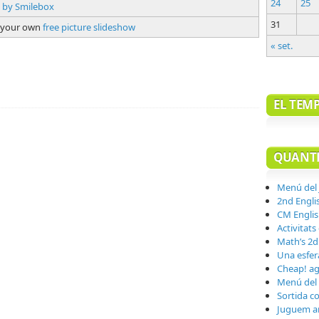
24
25
31
e your own
free picture slideshow
« set.
teix
EL TEM
QUANTE
Menú del
2nd Engli
CM Englis
Activitats
Math’s 2d
Una esfera
Cheap! ag
Menú del
Sortida co
Juguem a