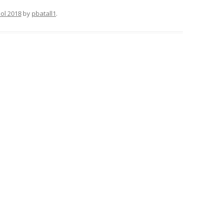
iol 2018
by
pbatall1
.