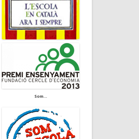
Som...