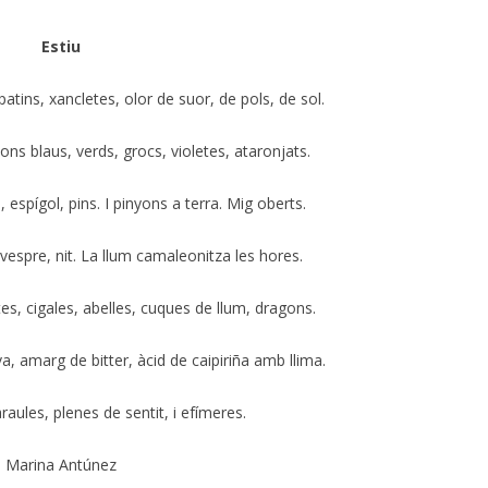
Estiu
patins, xancletes, olor de suor, de pols, de sol.
ons blaus, verds, grocs, violetes, ataronjats.
 espígol, pins. I pinyons a terra. Mig oberts.
 vespre, nit. La llum camaleonitza les hores.
s, cigales, abelles, cuques de llum, dragons.
va, amarg de bitter, àcid de caipiriña amb llima.
aules, plenes de sentit, i efímeres.
Marina Antúnez