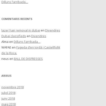
Dilluns l’arribada…
COMENTARIS RECENTS
lazer hair removal in dubai
en
Divendres
Dubai classifieds
en
Divendres
Alma
en
Dilluns l’arribada…
WAFAE
en
Fageda d’en Jordà i Castellfollit
de la Roca.
neus
en
BALL DE DISFRESSES
ARXIUS
novembre 2018
juliol 2018
juny 2018
maig 2018