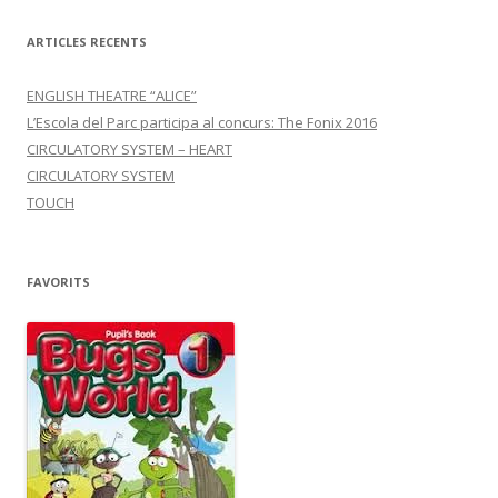
o
e
a
ARTICLES RECENTS
k
r
r
t
ENGLISH THEATRE “ALICE”
L’Escola del Parc participa al concurs: The Fonix 2016
e
CIRCULATORY SYSTEM – HEART
i
CIRCULATORY SYSTEM
x
TOUCH
FAVORITS