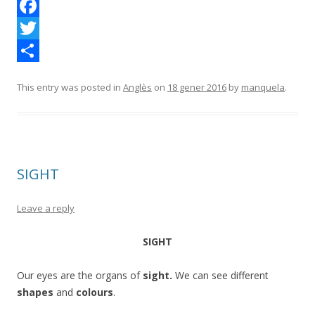
F
a
T
c
w
C
This entry was posted in
Anglès
on
18 gener 2016
by
manquela
.
e
i
o
b
t
m
o
t
p
o
e
a
SIGHT
k
r
r
t
Leave a reply
e
SIGHT
i
x
Our eyes are the organs of
sight.
We can see different
shapes
and
colours
.