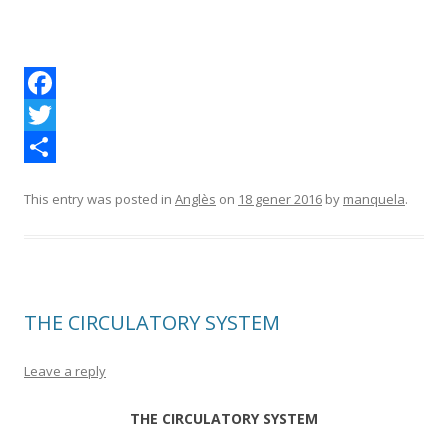
F
a
T
c
w
C
This entry was posted in
Anglès
on
18 gener 2016
by
manquela
.
e
i
o
b
t
m
o
t
p
o
e
a
THE CIRCULATORY SYSTEM
k
r
r
t
Leave a reply
e
THE CIRCULATORY SYSTEM
i