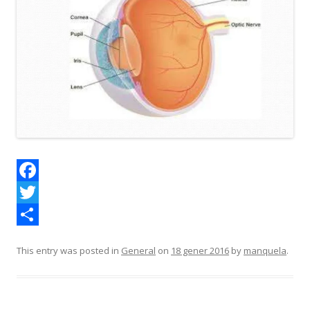
F
a
T
c
w
C
This entry was posted in
General
on
18 gener 2016
by
manquela
.
e
i
o
b
t
m
o
t
p