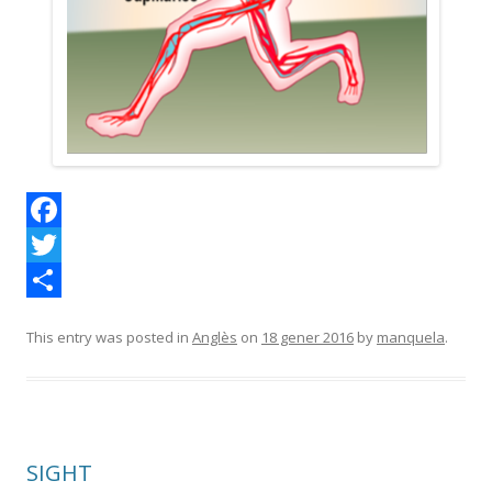
F
a
T
c
w
C
This entry was posted in
Anglès
on
18 gener 2016
by
manquela
.
e
i
o
b
t
m
o
t
p
o
e
a
SIGHT
k
r
r