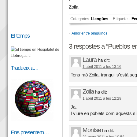
Zoila
Categories
Llengües
Etiquetes
Fe
«
Amor entre pingüinos
El temps
3 respostes a “Pueblos e
Laura
ha dit:
Tradueix a…
1 abril 2011 a les 13:16
Tens raó Zoila, tranquil s’està seg
Zoila
ha dit:
1 abril 2011 a les 12:29
Ja.
I viure en poblets com aquests si
Montse
ha dit:
Ens presentem…
31 març 2011 a les 10:58