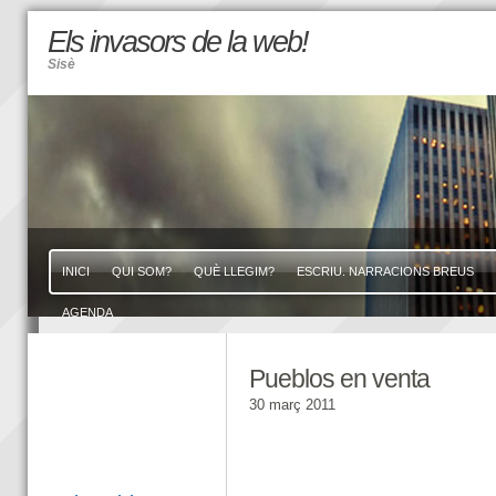
Els invasors de la web!
Sisè
INICI
QUI SOM?
QUÈ LLEGIM?
ESCRIU. NARRACIONS BREUS
AGENDA
Pueblos en venta
30 març 2011