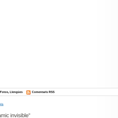
,
Fotos
,
Llengües
Comentaris RSS
ola
mic invisible”