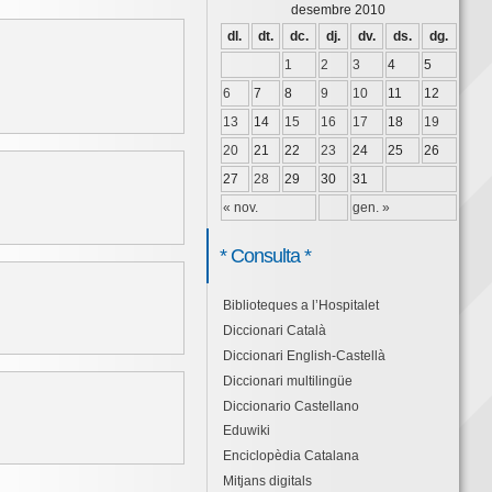
desembre 2010
dl.
dt.
dc.
dj.
dv.
ds.
dg.
1
2
3
4
5
6
7
8
9
10
11
12
13
14
15
16
17
18
19
20
21
22
23
24
25
26
27
28
29
30
31
« nov.
gen. »
* Consulta *
Biblioteques a l’Hospitalet
Diccionari Català
Diccionari English-Castellà
Diccionari multilingüe
Diccionario Castellano
Eduwiki
Enciclopèdia Catalana
Mitjans digitals