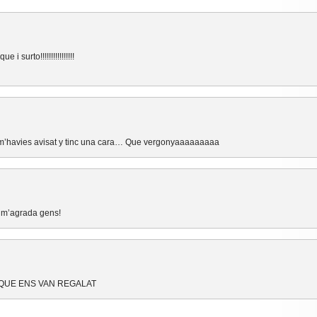
i surto!!!!!!!!!!!!!!!!
ni m’havies avisat y tinc una cara… Que vergonyaaaaaaaaa
o m’agrada gens!
 QUE ENS VAN REGALAT