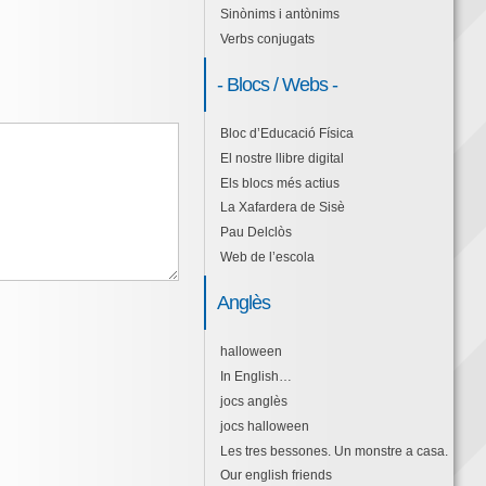
Sinònims i antònims
Verbs conjugats
- Blocs / Webs -
Bloc d’Educació Física
El nostre llibre digital
Els blocs més actius
La Xafardera de Sisè
Pau Delclòs
Web de l’escola
Anglès
halloween
In English…
jocs anglès
jocs halloween
Les tres bessones. Un monstre a casa.
Our english friends