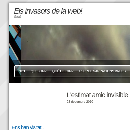
Els invasors de la web!
Sisè
INICI
QUI SOM?
QUÈ LLEGIM?
ESCRIU. NARRACIONS BREUS
L’estimat amic invisible
23 desembre 2010
Ens han visitat..