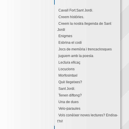
Cavall Fort.Sant Jordi.
Creem històries.
Creem la nostra llegenda de Sant
Jordi
Enigmes
Esbrina el codi
Jocs de memòria i trencaclosques
juguem amb la poesia
Lectura eficaç
Locucions
Morfosintaxi
Què llegeixes?
Sant Jordi.
Tenen diftong?
Una de dues
Velo-paraules
Vols conèixer noves lectures? Endisa-
t’hi!