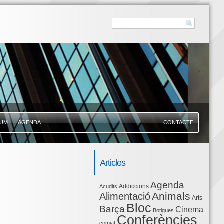
UM
AGENDA
CONTACTE
Articles
Agenda
Addiccions
Acudits
Animals
Alimentació
Arts
Bloc
Barça
Cinema
Botigues
Conferències
comiat