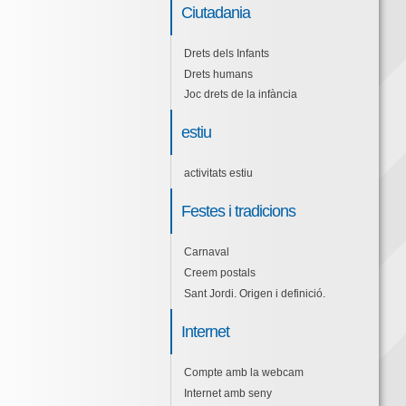
Ciutadania
Drets dels Infants
Drets humans
Joc drets de la infància
estiu
activitats estiu
Festes i tradicions
Carnaval
Creem postals
Sant Jordi. Origen i definició.
Internet
Compte amb la webcam
Internet amb seny