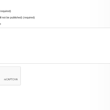
required)
ill not be published) (required)
e