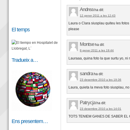
Andrea
ha dit:
12 gener 2011 a les 12:43
Laura o Clara siusplau quiteu les fotos que 
El temps
please
Montse
ha dit:
9 gener 2011 a les 19:44
Lauraaa, quina foto la que surtu yo, 
Tradueix a…
sandra
ha dit:
23 desembre 2010 a les 19:36
Laura, quieta la meva foto siusplau, n
Patrycja
ha dit:
23 desembre 2010 a les 14:01
TOTS TENIEM GANES DE SABER EL
Ens presentem…