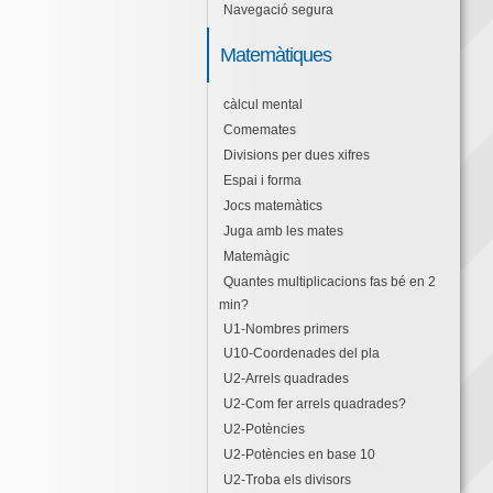
Navegació segura
Matemàtiques
càlcul mental
Comemates
Divisions per dues xifres
Espai i forma
Jocs matemàtics
Juga amb les mates
Matemàgic
Quantes multiplicacions fas bé en 2
min?
U1-Nombres primers
U10-Coordenades del pla
U2-Arrels quadrades
U2-Com fer arrels quadrades?
U2-Potències
U2-Potències en base 10
U2-Troba els divisors