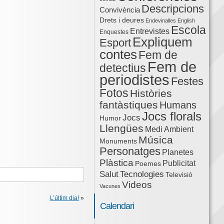
Descripcions
Convivència
Drets i deures
Endevinalles
English
Escola
Entrevistes
Enquestes
Expliquem
Esport
contes
Fem de
Fem de
detectius
periodistes
Festes
Fotos
Històries
fantàstiques
Humans
Jocs florals
Jocs
Humor
Llengües
Medi Ambient
Música
Monuments
Personatges
Planetes
Plàstica
Publicitat
Poemes
Salut
Tecnologies
Televisió
Videos
Vacunes
L’últim dia!
»
Calendari