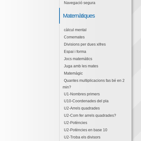
Navegació segura
Matemàtiques
càlcul mental
Comemates
Divisions per dues xifres
Espai i forma
Jocs matemàtics
Juga amb les mates
Matemàgic
Quantes multiplicacions fas bé en 2
min?
U1-Nombres primers
U10-Coordenades del pla
U2-Arrels quadrades
U2-Com fer arrels quadrades?
U2-Potències
U2-Potències en base 10
U2-Troba els divisors