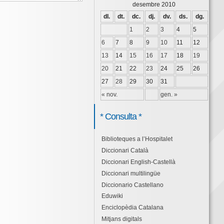
desembre 2010
dl.
dt.
dc.
dj.
dv.
ds.
dg.
1
2
3
4
5
6
7
8
9
10
11
12
13
14
15
16
17
18
19
20
21
22
23
24
25
26
27
28
29
30
31
« nov.
gen. »
* Consulta *
Biblioteques a l’Hospitalet
Diccionari Català
Diccionari English-Castellà
Diccionari multilingüe
Diccionario Castellano
Eduwiki
Enciclopèdia Catalana
Mitjans digitals