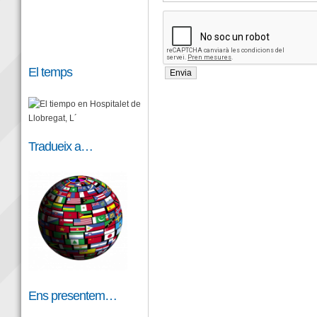
El temps
Tradueix a…
Ens presentem…