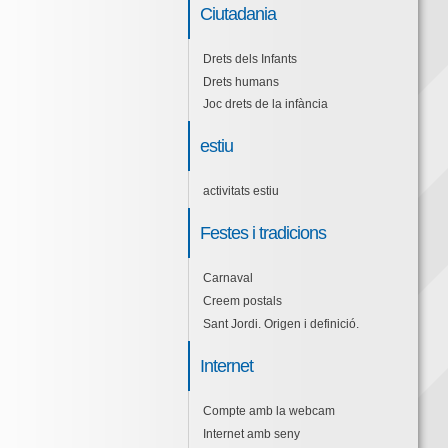
Ciutadania
Drets dels Infants
Drets humans
Joc drets de la infància
estiu
activitats estiu
Festes i tradicions
Carnaval
Creem postals
Sant Jordi. Origen i definició.
Internet
Compte amb la webcam
Internet amb seny