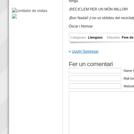
ningú.
¡RECICLEM PER UN MÓN MILLOR!
¡Bon Nadal! ¡I no us oblideu del reciclat
Óscar i Nimvar
Categories
Llengües
Etiquetes
Fem de 
«
Uuuh! Sorpresa!
Fer un comentari
Name (
Mail (w
Websit