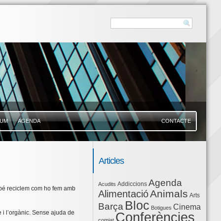
UM
AGENDA
CONTACTE
Articles
Agenda
Addiccions
Acudits
ambé reciclem com ho fem amb
Animals
Alimentació
Arts
Bloc
Barça
Cinema
Botigues
e i l’orgànic. Sense ajuda de
Conferències
comiat