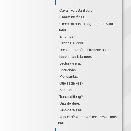
Cavall Fort.Sant Jordi.
Creem històries.
Creem la nostra llegenda de Sant
Jordi
Enigmes
Esbrina el codi
Jocs de memòria i trencaclosques
juguem amb la poesia
Lectura eficaç
Locucions
Morfosintaxi
Què llegeixes?
Sant Jordi.
Tenen diftong?
Una de dues
Velo-paraules
Vols conèixer noves lectures? Endisa-
t’hi!