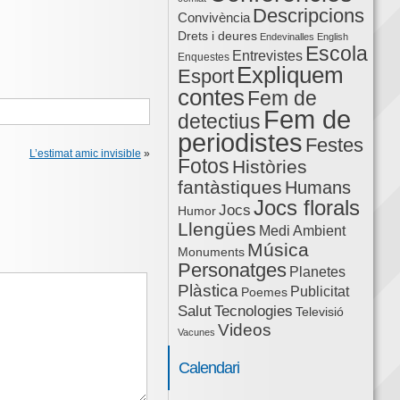
Descripcions
Convivència
Drets i deures
Endevinalles
English
Escola
Entrevistes
Enquestes
Expliquem
Esport
contes
Fem de
Fem de
detectius
periodistes
Festes
L’estimat amic invisible
»
Fotos
Històries
fantàstiques
Humans
Jocs florals
Jocs
Humor
Llengües
Medi Ambient
Música
Monuments
Personatges
Planetes
Plàstica
Publicitat
Poemes
Salut
Tecnologies
Televisió
Videos
Vacunes
Calendari