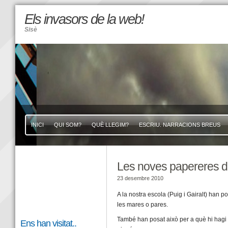
Els invasors de la web!
Sisè
INICI
QUI SOM?
QUÈ LLEGIM?
ESCRIU. NARRACIONS BREUS
Les noves papereres de
23 desembre 2010
A la nostra escola (Puig i Gairalt) han
les mares o pares.
També han posat això per a què hi hagi m
Ens han visitat..