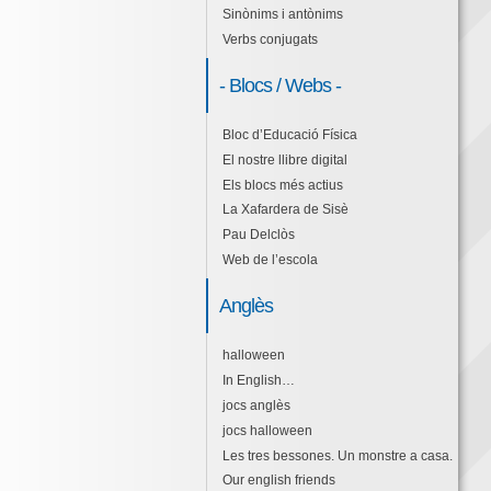
Sinònims i antònims
Verbs conjugats
- Blocs / Webs -
Bloc d’Educació Física
El nostre llibre digital
Els blocs més actius
La Xafardera de Sisè
Pau Delclòs
Web de l’escola
Anglès
halloween
In English…
jocs anglès
jocs halloween
Les tres bessones. Un monstre a casa.
Our english friends