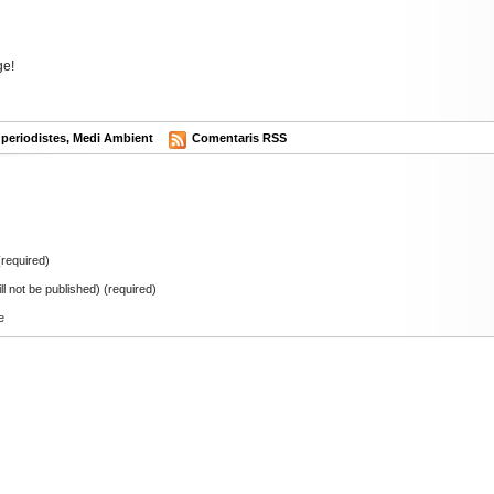
ge!
periodistes
,
Medi Ambient
Comentaris RSS
required)
ill not be published) (required)
e