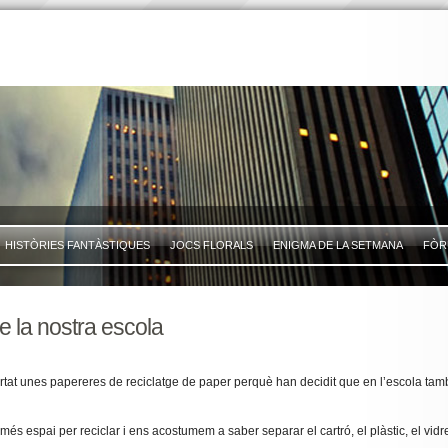
HISTÒRIES FANTÀSTIQUES
JOCS FLORALS
ENIGMA DE LA SETMANA
FÒR
 la nostra escola
 portat unes papereres de reciclatge de paper perquè han decidit que en l’escola t
és espai per reciclar i ens acostumem a saber separar el cartró, el plàstic, el vidr