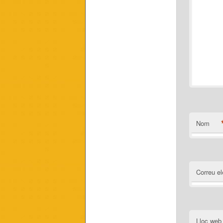
Nom
Correu el
Lloc web