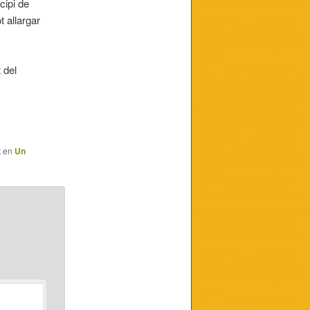
cipi de
t allargar
 del
t en
Un