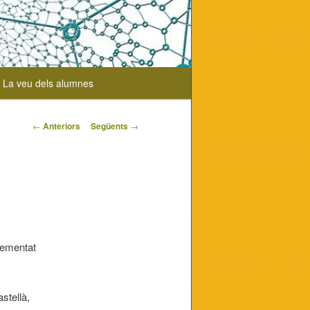
La veu dels alumnes
Navegació
←
Anteriors
Següents
→
pels
articles
plementat
stellà,