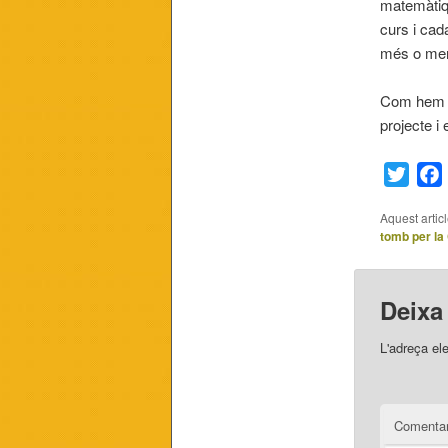
matemàtiqu
curs i cad
més o meny
Com hem c
projecte i
Twitt
Aquest artic
tomb per la
Deixa
L'adreça el
Comentar