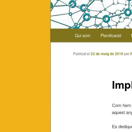
Menú
Qui som
Planificació
Aneu
principal
al
Publicat el
22 de maig de 2019
per
contingut
principal
Imp
Com hem di
aquest an
Es dedique