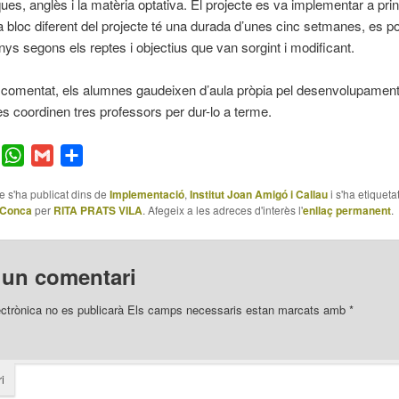
es, anglès i la matèria optativa. El projecte es va implementar a prin
a bloc diferent del projecte té una durada d’unes cinc setmanes, es po
s segons els reptes i objectius que van sorgint i modificant.
omentat, els alumnes gaudeixen d’aula pròpia pel desenvolupament
 es coordinen tres professors per dur-lo a terme.
er
Facebook
WhatsApp
Gmail
Comparteix
le s'ha publicat dins de
Implementació
,
Institut Joan Amigó i Callau
i s'ha etiqueta
 Conca
per
RITA PRATS VILA
. Afegeix a les adreces d'interès l'
enllaç permanent
.
 un comentari
ectrònica no es publicarà
Els camps necessaris estan marcats amb
*
i