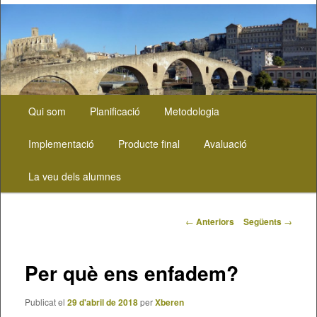
Menú
Aneu
Qui som
Planificació
Metodologia
principal
al
Implementació
Producte final
Avaluació
contingut
La veu dels alumnes
principal
Navegació
←
Anteriors
Següents
→
pels
articles
Per què ens enfadem?
Publicat el
29 d'abril de 2018
per
Xberen