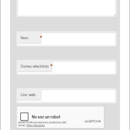
*
Nom
*
Correu electrònic
Lloc web