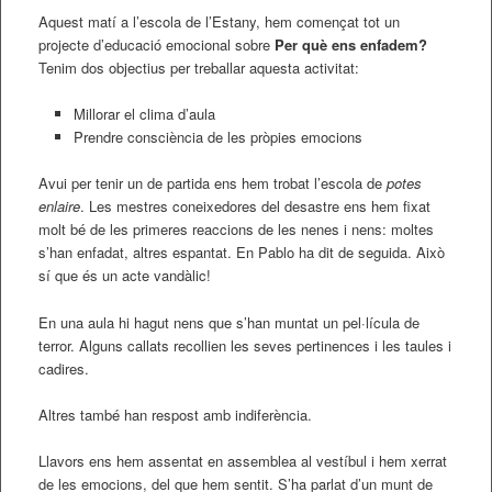
Aquest matí a l’escola de l’Estany, hem començat tot un
projecte d’educació emocional sobre
Per què ens enfadem?
Tenim dos objectius per treballar aquesta activitat:
Millorar el clima d’aula
Prendre consciència de les pròpies emocions
Avui per tenir un de partida ens hem trobat l’escola de
potes
enlaire
. Les mestres coneixedores del desastre ens hem fixat
molt bé de les primeres reaccions de les nenes i nens: moltes
s’han enfadat, altres espantat. En Pablo ha dit de seguida. Això
sí que és un acte vandàlic!
En una aula hi hagut nens que s’han muntat un pel·lícula de
terror. Alguns callats recollien les seves pertinences i les taules i
cadires.
Altres també han respost amb indiferència.
Llavors ens hem assentat en assemblea al vestíbul i hem xerrat
de les emocions, del que hem sentit. S’ha parlat d’un munt de