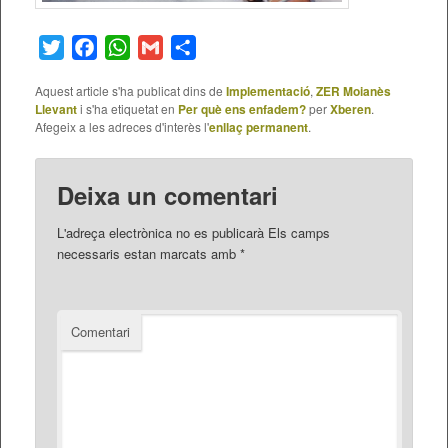
Twitter
Facebook
WhatsApp
Gmail
Comparteix
Aquest article s'ha publicat dins de
Implementació
,
ZER Moianès
Llevant
i s'ha etiquetat en
Per què ens enfadem?
per
Xberen
.
Afegeix a les adreces d'interès l'
enllaç permanent
.
Deixa un comentari
L'adreça electrònica no es publicarà
Els camps
necessaris estan marcats amb
*
Comentari