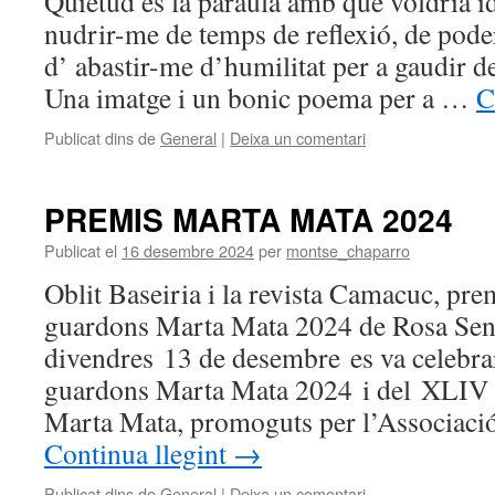
Quietud és la paraula amb que voldria id
nudrir-me de temps de reflexió, de poder 
d’ abastir-me d’humilitat per a gaudir d
Una imatge i un bonic poema per a …
C
Publicat dins de
General
|
Deixa un comentari
PREMIS MARTA MATA 2024
Publicat el
16 desembre 2024
per
montse_chaparro
Oblit Baseiria i la revista Camacuc, pr
guardons Marta Mata 2024 de Rosa Sens
divendres 13 de desembre es va celebrar
guardons Marta Mata 2024 i del XLIV 
Marta Mata, promoguts per l’Associaci
Continua llegint
→
Publicat dins de
General
|
Deixa un comentari