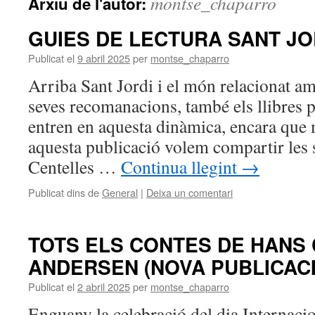
montse_chaparro
Arxiu de l'autor:
GUIES DE LECTURA SANT JO
Publicat el
9 abril 2025
per
montse_chaparro
Arriba Sant Jordi i el món relacionat amb
seves recomanacions, també els llibres pe
entren en aquesta dinàmica, encara que
aquesta publicació volem compartir les 
Centelles …
Continua llegint
→
Publicat dins de
General
|
Deixa un comentari
TOTS ELS CONTES DE HANS 
ANDERSEN (NOVA PUBLICACI
Publicat el
2 abril 2025
per
montse_chaparro
Enguany la celebració del dia Internacio