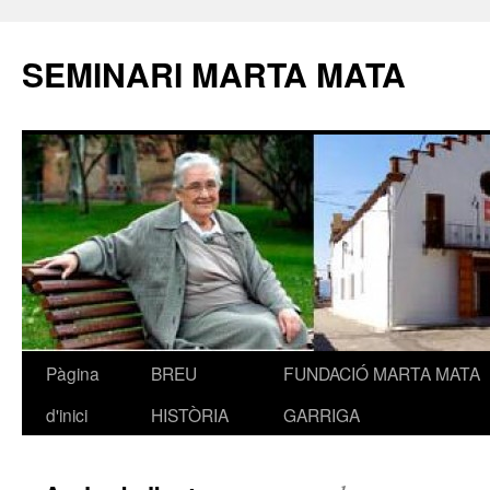
SEMINARI MARTA MATA
Pàgina
BREU
FUNDACIÓ MARTA MATA
Vés
d'inici
HISTÒRIA
GARRIGA
al
contingut