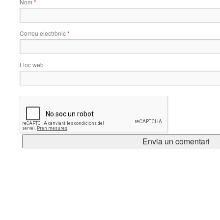
Nom
*
Correu electrònic
*
Lloc web