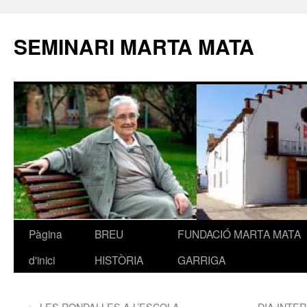
SEMINARI MARTA MATA
Pàgina
BREU
FUNDACIÓ MARTA MATA
Vés
d'inici
HISTÒRIA
GARRIGA
al
contingut
←
LES RONDALLES A L’ESCOLA
DIA INTER