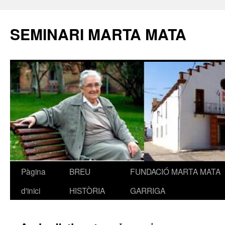
SEMINARI MARTA MATA
Pàgina
BREU
FUNDACIÓ MARTA MATA
Vés
d'inici
HISTÒRIA
GARRIGA
al
contingut