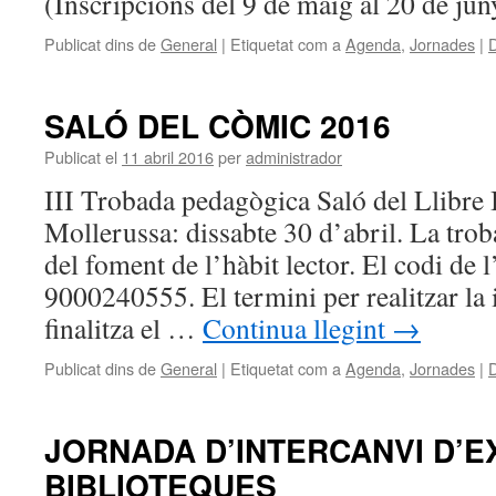
(Inscripcions del 9 de maig al 20 de jun
Publicat dins de
General
|
Etiquetat com a
Agenda
,
Jornades
|
D
SALÓ DEL CÒMIC 2016
Publicat el
11 abril 2016
per
administrador
III Trobada pedagògica Saló del Llibre I
Mollerussa: dissabte 30 d’abril. La troba
del foment de l’hàbit lector. El codi de l’
9000240555. El termini per realitzar la
finalitza el …
Continua llegint
→
Publicat dins de
General
|
Etiquetat com a
Agenda
,
Jornades
|
D
JORNADA D’INTERCANVI D’E
BIBLIOTEQUES