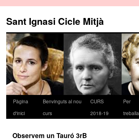
Sant Ignasi Cicle Mitjà
Pàgina
Benvinguts al nou
CURS
Per
Vés
d'inici
curs
2018-19
treballa
al
contingut
Observem un Tauró 3rB