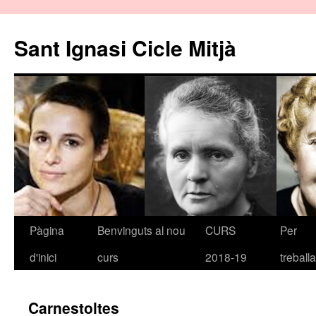
Sant Ignasi Cicle Mitjà
Pàgina
Benvinguts al nou
CURS
Per
Vés
d'inici
curs
2018-19
treballa
al
contingut
Carnestoltes