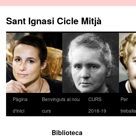
Sant Ignasi Cicle Mitjà
Pàgina
Benvinguts al nou
CURS
Per
Vés
d'inici
curs
2018-19
treballa
al
contingut
Biblioteca