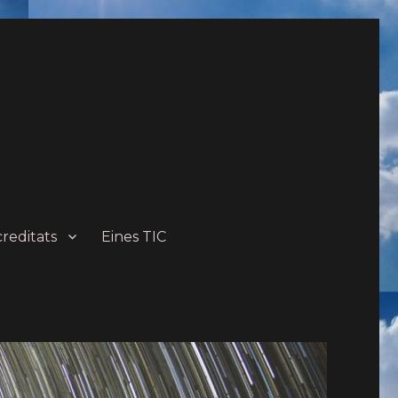
creditats
Eines TIC