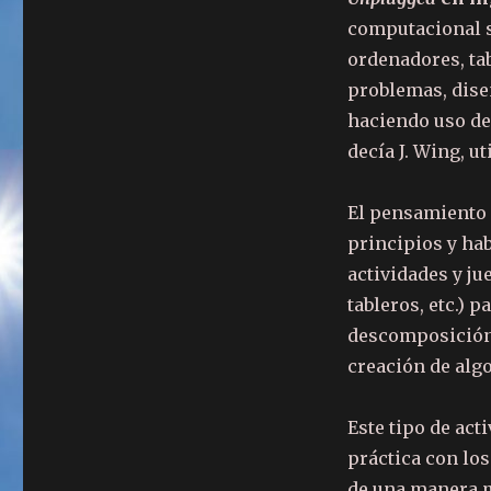
computacional s
ordenadores, tab
problemas, dis
haciendo uso de
decía J. Wing, u
El pensamiento
principios y ha
actividades y ju
tableros, etc.) 
descomposición,
creación de alg
Este tipo de ac
práctica con lo
de una manera m