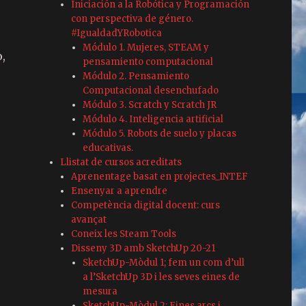
Iniciación a la Robótica y Programación
con perspectiva de género.
#IgualdadYRobotica
Módulo 1. Mujeres, STEAM y
,
pensamiento computacional
Módulo 2. Pensamiento
Computacional desenchufado
Módulo 3. Scratch y Scratch JR
Módulo 4. Inteligencia artificial
Módulo 5. Robots de suelo y placas
educativas.
Llistat de cursos acreditats
Aprenentage basat en projectes_INTEF
Ensenyar a aprendre
Competència digital docent: curs
avançat
Coneix les Steam Tools
Disseny 3D amb SketchUp 20-21
SketchUp-Mòdul 1; fem un com d’ull
a l’SketchUp 3D i les seves eines de
mesura
SketchUp-Mòdul 2; Eines arcs i