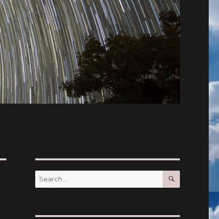
SEARCH
Search
for: