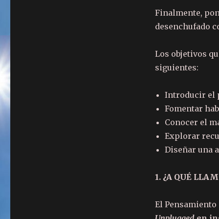
Finalmente, pon
desenchufado co
Los objetivos qu
siguientes:
Introducir e
Fomentar hab
Conocer el m
Explorar recu
Diseñar una a
1. ¿A QUÉ LL
El Pensamiento
Unplugged
en in