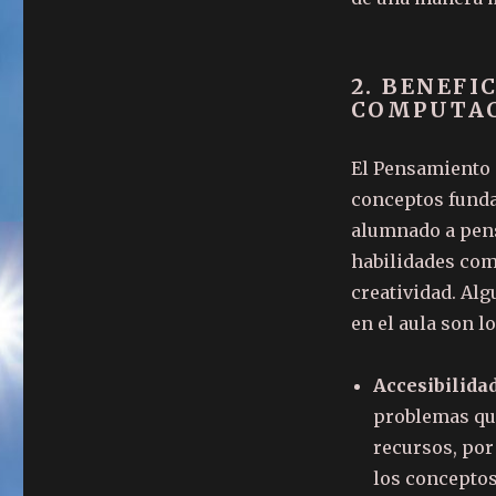
2. BENEFI
COMPUTAC
El Pensamiento
conceptos funda
alumnado a pens
habilidades como
creatividad. Alg
en el aula son l
Accesibilida
problemas que
recursos
, po
los conceptos