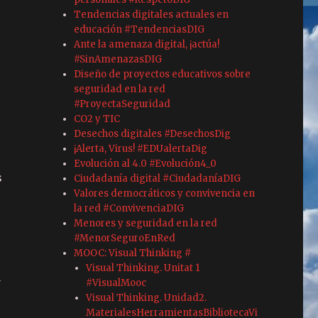
Tendencias digitales actuales en
educación #TendenciasDIG
Ante la amenaza digital, ¡actúa!
#SinAmenazasDIG
Diseño de proyectos educativos sobre
seguridad en la red
#ProyectaSeguridad
CO2 y TIC
Desechos digitales #DesechosDig
¡Alerta, Virus! #EDUalertaDig
Evolución al 4.0 #Evolución4_0
s
Ciudadanía digital #CiudadaníaDIG
Valores democráticos y convivencia en
la red #ConvivenciaDIG
Menores y seguridad en la red
#MenorSeguroEnRed
MOOC: Visual Thinking #
Visual Thinking. Unitat 1
a
#VisualMooc
Visual Thinking. Unidad2.
MaterialesHerramientasBibliotecaVi