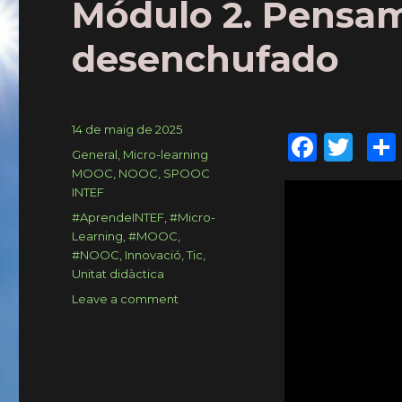
Módulo 2. Pensa
desenchufado
Posted
14 de maig de 2025
F
T
on
Categories
General
,
Micro-learning
a
w
MOOC, NOOC, SPOOC
INTEF
c
it
Tags
#AprendeINTEF
,
#Micro-
e
te
Learning
,
#MOOC
,
b
r
#NOOC
,
Innovació
,
Tic
,
Unitat didàctica
o
Leave a comment
on
o
Módulo
2.
k
Pensamiento
Computacional
desenchufado