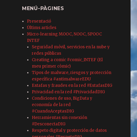
l
MENÚ-PÀGINES
Presentació
Últims articles
Micro-learning MOOC, NOOC, SPOOC
INTEF
Seguridad móvil, servicios en la nube y
redes públicas
Creating a comic #comic_INTEF (El
meu primer còmic)
Tipos de malware, riesgos y protección
específica #antimalwareEDU
Estafas y fraudes en la red #EstafasDIG
Privacidad en la red #PrivacidadDIG
Condiciones de uso, BigData y
economía de la red
#CuandoAceptasDIG
Herramientas sin conexión
#DesconectaDIG
Respeto digital y protección de datos
personales #RespetoDIG