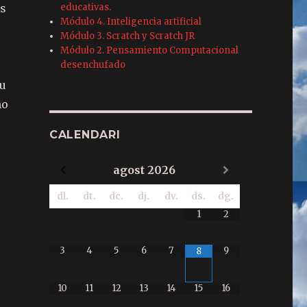
es
educativas.
Módulo 4. Inteligencia artificial
Módulo 3. Scratch y Scratch JR
Módulo 2. Pensamiento Computacional
desenchufado
su
mo
CALENDARI
agost
2026
dl.
dt.
dc.
dj.
dv.
ds.
dg.
1
2
3
4
5
6
7
9
8
10
11
12
13
14
15
16