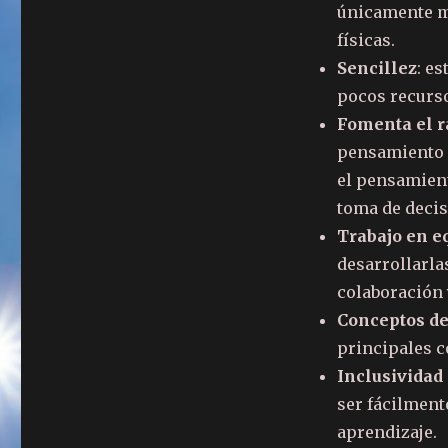
únicamente ma
físicas.
Sencillez
: e
pocos recurso
Fomenta el r
pensamiento 
el pensamient
toma de decis
Trabajo en e
desarrollarla
colaboración 
Conceptos d
principales c
Inclusividad 
ser fácilmente
aprendizaje.