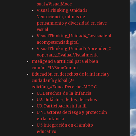
sual #VisualMooc
Visual Thinking. Unidad3.
Neurociencia, rutinas de
pensamiento y diversidad en clave
visual
VisualThinking_Unidad4_Lovisualenl
acompetenciadigital
VisualThinking_Unidad5_Aprender_C
ooperar_y_EvaluarVisualmente
Inteligencia artificial para el bien
común. #IABienComun
Educación en derechos de la infancia y
ciudadanía global (2ª
edición)_#EducaDerechosMOOC
U1.Derechos_de_la_infancia
U2. Didáctica_de_los_derechos
U3. Participación infantil
U.4 Factores de riesgo y protección
en la infancia
U.5 Integración en el ámbito
educativo