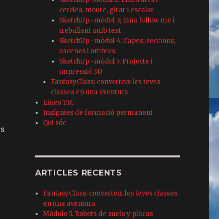
cercles, moure, girar i escalar
SketchUp -mòdul 3; Eina follow me i
treballant amb text
SketchUp -mòdul 4; Capes, seccions,
escenes i ombres
SketchUp -mòdul 5; Projecte i
impressió 3D
FantasyClass: converteix les teves
classes en una aventura
Eines TIC
Insígnies de formació permanent
Qui sóc
es
ARTICLES RECENTS
FantasyClass: converteix les teves classes
en una aventura
Módulo 5. Robots de suelo y placas