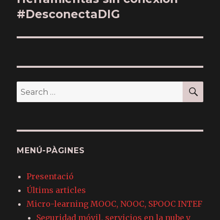
#DesconectaDIG
post:
SE
Search
for:
MENÚ-PÀGINES
Presentació
Últims articles
Micro-learning MOOC, NOOC, SPOOC INTEF
Seguridad móvil, servicios en la nube y