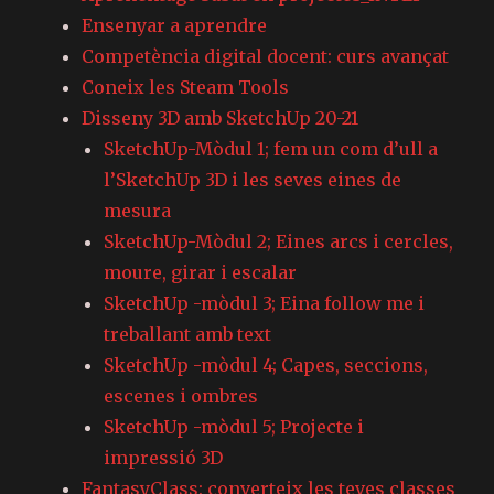
Ensenyar a aprendre
Competència digital docent: curs avançat
Coneix les Steam Tools
Disseny 3D amb SketchUp 20-21
SketchUp-Mòdul 1; fem un com d’ull a
l’SketchUp 3D i les seves eines de
mesura
SketchUp-Mòdul 2; Eines arcs i cercles,
moure, girar i escalar
SketchUp -mòdul 3; Eina follow me i
treballant amb text
SketchUp -mòdul 4; Capes, seccions,
escenes i ombres
SketchUp -mòdul 5; Projecte i
impressió 3D
FantasyClass: converteix les teves classes