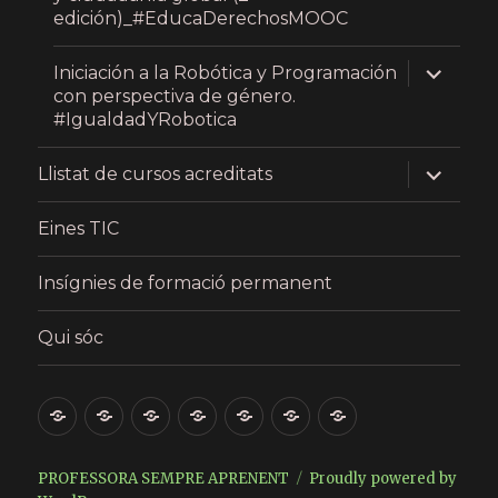
menu
edición)_#EducaDerechosMOOC
expand
Iniciación a la Robótica y Programación
child
con perspectiva de género.
menu
#IgualdadYRobotica
expand
Llistat de cursos acreditats
child
menu
Eines TIC
Insígnies de formació permanent
Qui sóc
Presentació
Últims
Micro-
Llistat
Eines
Insígnies
Qui
articles
learning
de
TIC
de
sóc
MOOC,
cursos
formació
PROFESSORA SEMPRE APRENENT
Proudly powered by