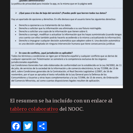
El resumen se ha incluído con un enlace al
tablero colaborativo
del NOOC.
F
T
C