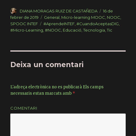
a
w
o
c
it
m
Author
DIANA MORAGAS RUIZ DE CASTAÑEDA
Posted
16 de
on
febrer de 2019
Categories
General
,
Micro-learning MOOC, NOOC,
e
te
p
SPOOC INTEF
Tags
#AprendeINTEF
,
#CuandoAceptasDIG
,
b
r
ar
#Micro-Learning
,
#NOOC
,
Educació
,
Tecnologia
,
Tic
o
te
o
ix
k
Deixa un comentari
L'adreça electrònica no es publicarà
Els camps
necessaris estan marcats amb
*
COMENTARI