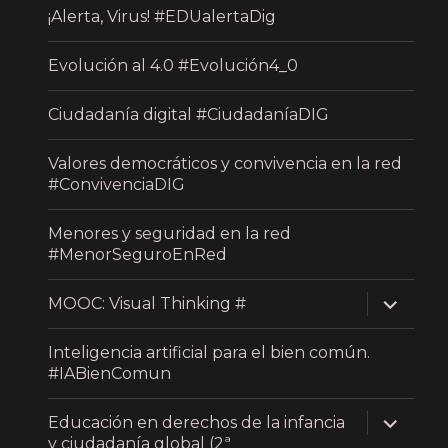
¡Alerta, Virus! #EDUalertaDig
Evolución al 4.0 #Evolución4_0
Ciudadanía digital #CiudadaníaDIG
Valores democráticos y convivencia en la red
#ConvivenciaDIG
Menores y seguridad en la red
#MenorSeguroEnRed
expand
MOOC: Visual Thinking #
child
menu
Inteligencia artificial para el bien común.
#IABienComun
expand
Educación en derechos de la infancia
child
y ciudadanía global (2ª