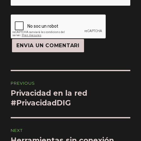
Navegació
PREVIOUS
d'articles
Privacidad en la red
Previous
#PrivacidadDIG
post:
NEXT
Herramientas sin conexión
Next