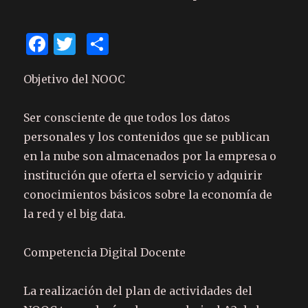
F
T
C
a
w
o
Objetivo del NOOC
c
it
m
e
te
p
Ser consciente de que todos los datos
b
r
ar
personales y los contenidos que se publican
o
te
en la nube son almacenados por la empresa o
o
ix
institución que oferta el servicio y adquirir
k
conocimientos básicos sobre la economía de
la red y el big data.
Competencia Digital Docente
La realización del plan de actividades del