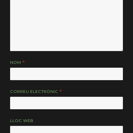
NOM
*
CORREU ELECTRÒNIC
*
LLOC WEB