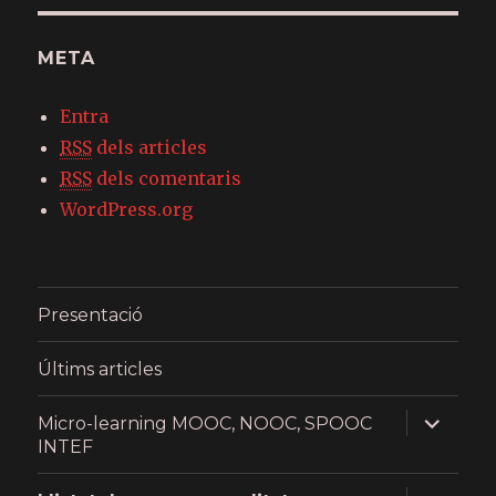
META
Entra
RSS
dels articles
RSS
dels comentaris
WordPress.org
Presentació
Últims articles
expand
Micro-learning MOOC, NOOC, SPOOC
child
INTEF
menu
expand