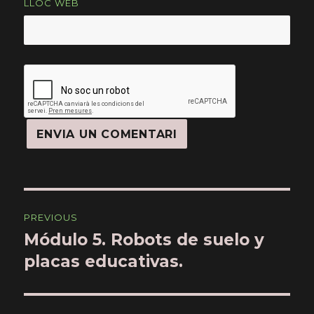
LLOC WEB
Navegació
PREVIOUS
d'articles
Módulo 5. Robots de suelo y
Previous
placas educativas.
post: