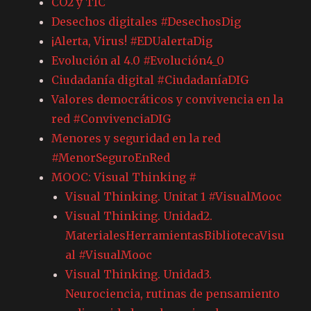
CO2 y TIC
Desechos digitales #DesechosDig
¡Alerta, Virus! #EDUalertaDig
Evolución al 4.0 #Evolución4_0
Ciudadanía digital #CiudadaníaDIG
Valores democráticos y convivencia en la
red #ConvivenciaDIG
Menores y seguridad en la red
#MenorSeguroEnRed
MOOC: Visual Thinking #
Visual Thinking. Unitat 1 #VisualMooc
Visual Thinking. Unidad2.
MaterialesHerramientasBibliotecaVisu
al #VisualMooc
Visual Thinking. Unidad3.
Neurociencia, rutinas de pensamiento