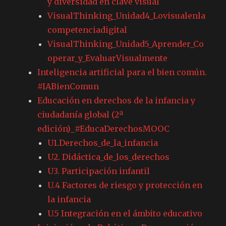
y diversidad en clave visual
VisualThinking_Unidad4_Lovisualenla
competenciadigital
VisualThinking_Unidad5_Aprender_Co
operar_y_EvaluarVisualmente
Inteligencia artificial para el bien común.
#IABienComun
Educación en derechos de la infancia y
ciudadanía global (2ª
edición)_#EducaDerechosMOOC
U1.Derechos_de_la_infancia
U2. Didáctica_de_los_derechos
U3. Participación infantil
U.4 Factores de riesgo y protección en
la infancia
U.5 Integración en el ámbito educativo