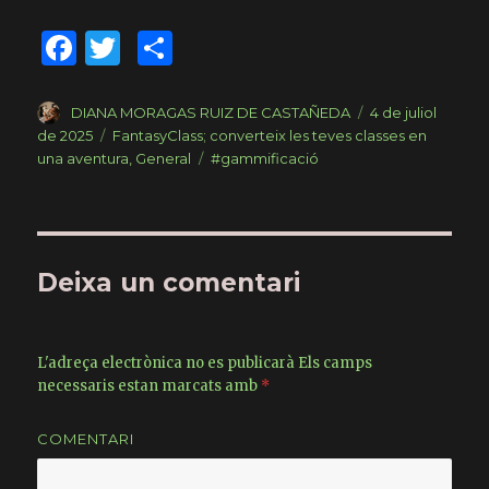
F
T
C
a
w
o
c
it
m
Author
DIANA MORAGAS RUIZ DE CASTAÑEDA
Posted
4 de juliol
on
de 2025
Categories
FantasyClass; converteix les teves classes en
e
te
p
una aventura
,
General
Tags
#gammificació
b
r
ar
o
te
o
ix
Deixa un comentari
k
L'adreça electrònica no es publicarà
Els camps
necessaris estan marcats amb
*
COMENTARI