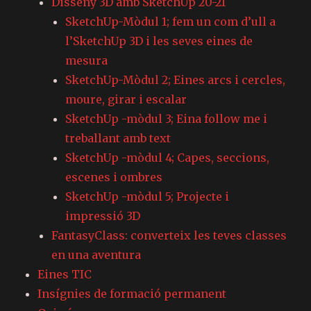
Disseny 3D amb SketchUp 20-21
SketchUp-Mòdul 1; fem un com d’ull a
l’SketchUp 3D i les seves eines de
mesura
SketchUp-Mòdul 2; Eines arcs i cercles,
moure, girar i escalar
SketchUp -mòdul 3; Eina follow me i
treballant amb text
SketchUp -mòdul 4; Capes, seccions,
escenes i ombres
SketchUp -mòdul 5; Projecte i
impressió 3D
FantasyClass: converteix les teves classes
en una aventura
Eines TIC
Insígnies de formació permanent