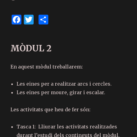
F
T
C
a
w
o
c
it
m
MÒDUL 2
e
te
p
b
r
ar
o
te
En aquest mòdul treballarem:
o
ix
Les eines per a realitzar arcs i cercles.
k
Les eines per moure, girar i escalar.
Les activitats que heu de fer són:
Tasca 1: Lliurar les activitats realitzades
durant l’estudi dels continguts del mòdul.