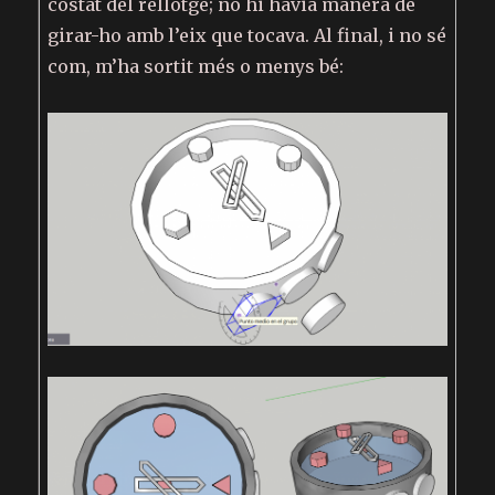
costat del rellotge; no hi havia manera de
girar-ho amb l’eix que tocava. Al final, i no sé
com, m’ha sortit més o menys bé: