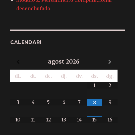
desenchufado
CALENDARI
agost
2026
dl.
dt.
dc.
dj.
dv.
ds.
dg.
1
2
3
4
5
6
7
9
8
10
11
12
13
14
15
16