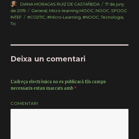
c
it
m
Author
DIANA MORAGAS RUIZ DE CASTAÑEDA
Posted
17 de juny
on
de 2019
Categories
General
,
Micro-learning MOOC, NOOC, SPOOC
e
te
p
INTEF
Tags
#CO2TIC
,
#Micro-Learning
,
#NOOC
,
Tecnologia
,
b
r
ar
Tic
o
te
o
ix
k
Deixa un comentari
L'adreça electrònica no es publicarà
Els camps
necessaris estan marcats amb
*
COMENTARI