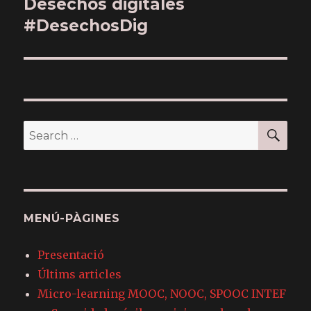
Desechos digitales
Next
#DesechosDig
post:
SE
Search
for:
MENÚ-PÀGINES
Presentació
Últims articles
Micro-learning MOOC, NOOC, SPOOC INTEF