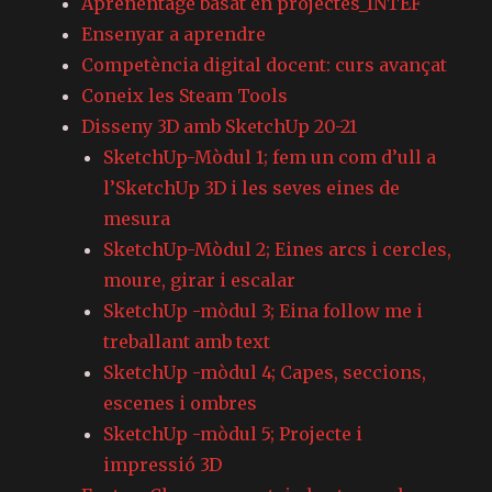
Aprenentage basat en projectes_INTEF
Ensenyar a aprendre
Competència digital docent: curs avançat
Coneix les Steam Tools
Disseny 3D amb SketchUp 20-21
SketchUp-Mòdul 1; fem un com d’ull a
l’SketchUp 3D i les seves eines de
mesura
SketchUp-Mòdul 2; Eines arcs i cercles,
moure, girar i escalar
SketchUp -mòdul 3; Eina follow me i
treballant amb text
SketchUp -mòdul 4; Capes, seccions,
escenes i ombres
SketchUp -mòdul 5; Projecte i
impressió 3D