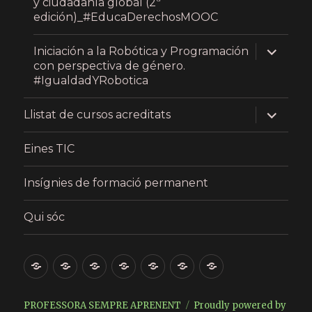
y ciudadanía global (2ª
menu
edición)_#EducaDerechosMOOC
expand
Iniciación a la Robótica y Programación
child
con perspectiva de género.
menu
#IgualdadYRobotica
expand
Llistat de cursos acreditats
child
menu
Eines TIC
Insígnies de formació permanent
Qui sóc
Presentació
Últims
Micro-
Llistat
Eines
Insígnies
Qui
articles
learning
de
TIC
de
sóc
MOOC,
cursos
formació
PROFESSORA SEMPRE APRENENT
Proudly powered by