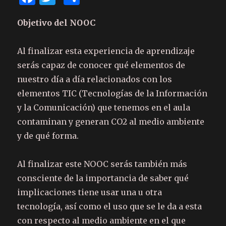
a
w
o
Objetivo del NOOC
c
it
m
e
te
p
Al finalizar esta experiencia de aprendizaje
b
r
ar
serás capaz de conocer qué elementos de
o
te
nuestro día a día relacionados con los
o
ix
elementos TIC (Tecnologías de la Información
k
y la Comunicación) que tenemos en el aula
contaminan y generan CO2 al medio ambiente
y de qué forma.
Al finalizar este NOOC serás también más
consciente de la importancia de saber qué
implicaciones tiene usar una u otra
tecnología, así como el uso que se le da a esta
con respecto al medio ambiente en el que