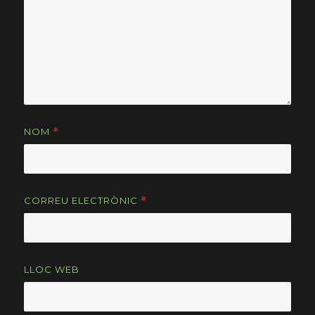
NOM
*
CORREU ELECTRÒNIC
*
LLOC WEB