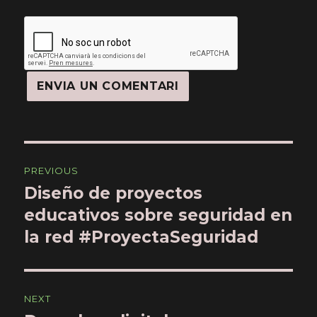
Navegació
PREVIOUS
d'articles
Diseño de proyectos
Previous
educativos sobre seguridad en
post:
la red #ProyectaSeguridad
NEXT