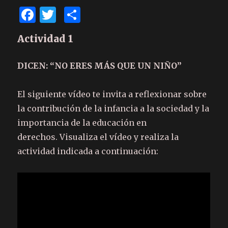
F
T
C
a
w
o
Actividad 1
c
it
m
e
te
p
DICEN: “NO ERES MÁS QUE UN NIÑO”
b
r
ar
o
te
El siguiente vídeo te invita a reflexionar sobre
o
ix
la contribución de la infancia a la sociedad y la
importancia de la educación en
k
derechos. Visualiza el vídeo y realiza la
actividad indicada a continuación: