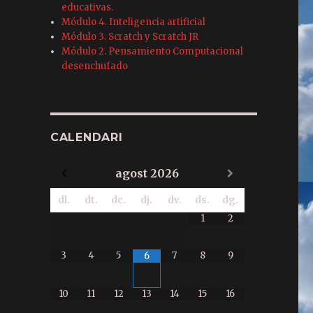
educativas.
Módulo 4. Inteligencia artificial
Módulo 3. Scratch y Scratch JR
Módulo 2. Pensamiento Computacional
desenchufado
CALENDARI
agost
2026
dl.
dt.
dc.
dj.
dv.
ds.
dg.
1
2
3
4
5
7
8
9
6
10
11
12
13
14
15
16