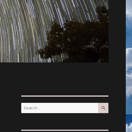
SEARCH
Search
for: