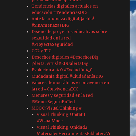
Tendencias digitales actuales en
educación #TendenciasDIG
Ante la amenaza digital, ¡actúa!
#SinAmenazasDIG
Diseño de proyectos educativos sobre
seguridad en la red
#ProyectaSeguridad
CO2 y TIC
Desechos digitales #DesechosDig
¡Alerta, Virus! #EDUalertaDig
Evolución al 4.0 #Evolución4_0
Ciudadanía digital #CiudadaníaDIG
Valores democráticos y convivencia en
la red #ConvivenciaDIG
Menores y seguridad en la red
#MenorSeguroEnRed
MOOC: Visual Thinking #
Visual Thinking. Unitat 1
#VisualMooc
Visual Thinking. Unidad2.
MaterialesHerramientasBibliotecaVi