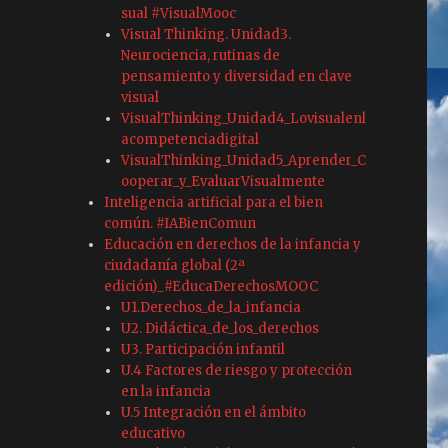
sual #VisualMooc
Visual Thinking. Unidad3.
Neurociencia, rutinas de
pensamiento y diversidad en clave
visual
VisualThinking_Unidad4_Lovisualenl
acompetenciadigital
VisualThinking_Unidad5_Aprender_C
ooperar_y_EvaluarVisualmente
Inteligencia artificial para el bien
común. #IABienComun
Educación en derechos de la infancia y
ciudadanía global (2ª
edición)_#EducaDerechosMOOC
U1.Derechos_de_la_infancia
U2. Didáctica_de_los_derechos
U3. Participación infantil
U.4 Factores de riesgo y protección
en la infancia
U.5 Integración en el ámbito
educativo