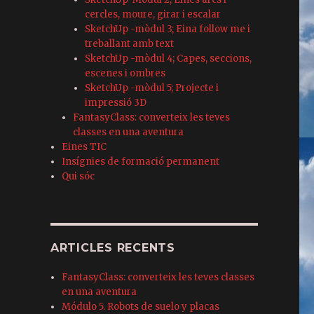
cercles, moure, girar i escalar
SketchUp -mòdul 3; Eina follow me i
treballant amb text
SketchUp -mòdul 4; Capes, seccions,
escenes i ombres
SketchUp -mòdul 5; Projecte i
impressió 3D
FantasyClass: converteix les teves
classes en una aventura
Eines TIC
Insígnies de formació permanent
Qui sóc
ARTICLES RECENTS
FantasyClass: converteix les teves classes
en una aventura
Módulo 5. Robots de suelo y placas