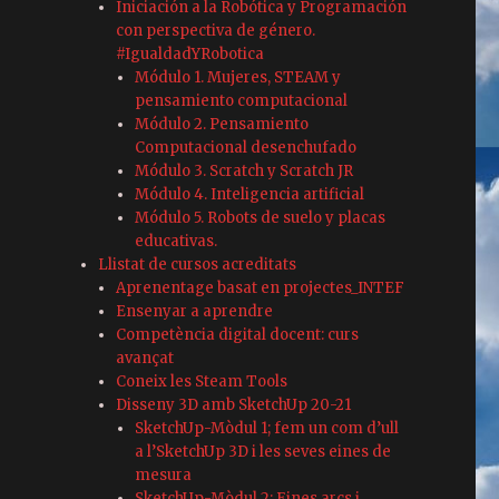
Iniciación a la Robótica y Programación
con perspectiva de género.
#IgualdadYRobotica
Módulo 1. Mujeres, STEAM y
pensamiento computacional
Módulo 2. Pensamiento
Computacional desenchufado
Módulo 3. Scratch y Scratch JR
Módulo 4. Inteligencia artificial
Módulo 5. Robots de suelo y placas
educativas.
Llistat de cursos acreditats
Aprenentage basat en projectes_INTEF
Ensenyar a aprendre
Competència digital docent: curs
avançat
Coneix les Steam Tools
Disseny 3D amb SketchUp 20-21
SketchUp-Mòdul 1; fem un com d’ull
a l’SketchUp 3D i les seves eines de
mesura
SketchUp-Mòdul 2; Eines arcs i