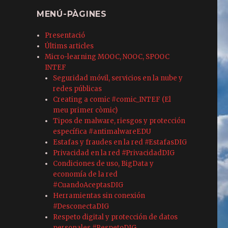
MENÚ-PÀGINES
Presentació
Últims articles
Micro-learning MOOC, NOOC, SPOOC
INTEF
Seguridad móvil, servicios en la nube y
redes públicas
Creating a comic #comic_INTEF (El
meu primer còmic)
Tipos de malware, riesgos y protección
específica #antimalwareEDU
Estafas y fraudes en la red #EstafasDIG
Privacidad en la red #PrivacidadDIG
Condiciones de uso, BigData y
economía de la red
#CuandoAceptasDIG
Herramientas sin conexión
#DesconectaDIG
Respeto digital y protección de datos
personales #RespetoDIG