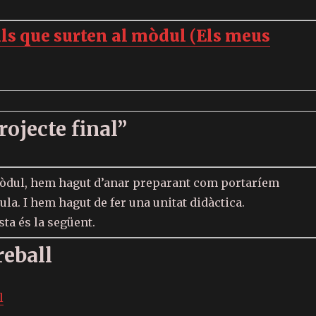
ls que surten al mòdul (Els meus
rojecte final”
mòdul, hem hagut d’anar preparant com portaríem
aula. I hem hagut de fer una unitat didàctica.
ta és la següent.
reball
l