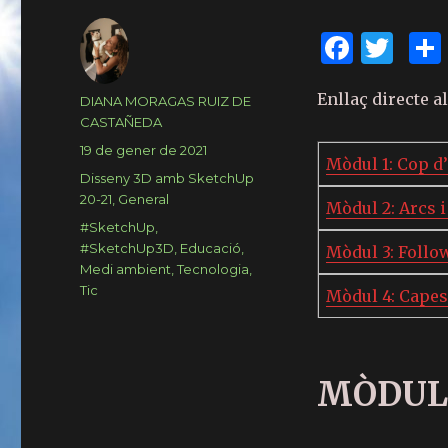
F
T
a
w
Enllaç directe a
c
it
Author
DIANA MORAGAS RUIZ DE
CASTAÑEDA
e
te
Posted
19 de gener de 2021
Mòdul 1: Cop d’
b
r
on
Categories
Disseny 3D amb SketchUp
o
20-21
,
General
Mòdul 2: Arcs i
Tags
#SketchUp
,
o
#SketchUp3D
,
Educació
,
Mòdul 3: Follow
k
Medi ambient
,
Tecnologia
,
Tic
Mòdul 4: Capes
MÒDUL