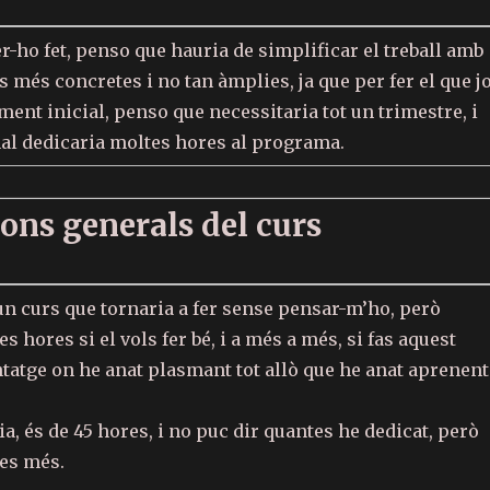
-ho fet, penso que hauria de simplificar el treball amb
s més concretes i no tan àmplies, ja que per fer el que j
ent inicial, penso que necessitaria tot un trimestre, i
nal dedicaria moltes hores al programa.
ons generals del curs
un curs que tornaria a fer sense pensar-m’ho, però
s hores si el vols fer bé, i a més a més, si fas aquest
tatge on he anat plasmant tot allò que he anat aprenent
ria, és de 45 hores, i no puc dir quantes he dedicat, però
es més.