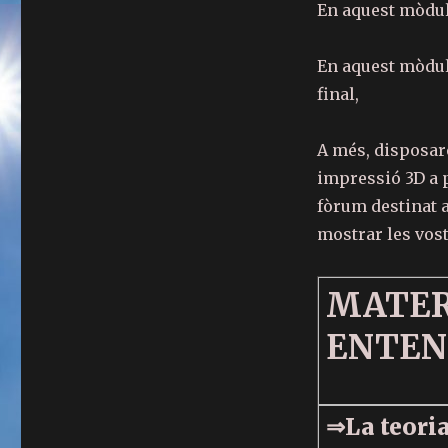
En aquest mòdul
En aquest mòdul 
final,
A més, disposare
impressió 3D a 
fòrum destinat 
mostrar les vost
MATER
ENTEN
⇒La teoria