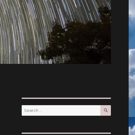
SEARCH
Search
for: