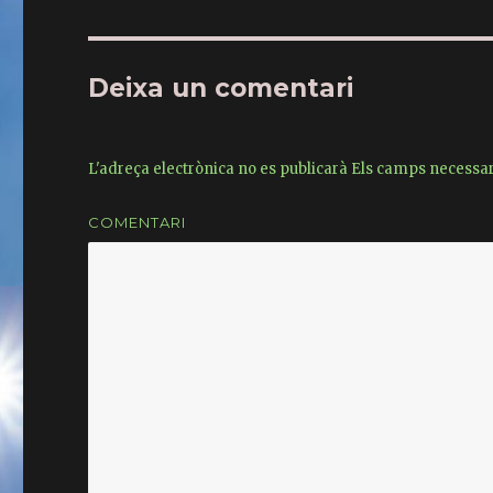
b
r
o
Deixa un comentari
o
k
L'adreça electrònica no es publicarà
Els camps necessa
COMENTARI