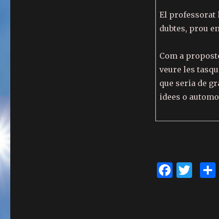
El professorat 
dubtes, prou e
Com a propostes
veure les tasq
que seria de gr
idees o automot
F
T
a
w
c
it
e
te