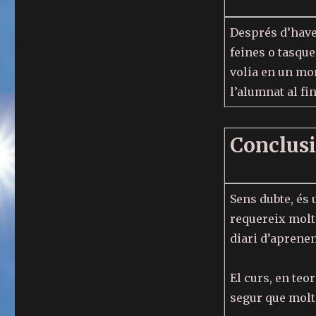
Després d’haver
feines o tasque
volia en un mom
l’alumnat al fi
Conclusi
Sens dubte, és 
requereix molte
diari d’aprenen
El curs, en teo
segur que molt