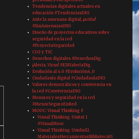
Tendencias digitales actuales en
educación #TendenciasDIG
Ante la amenaza digital, ¡actúa!
#SinAmenazasDIG
Diseño de proyectos educativos sobre
seguridad en la red
#ProyectaSeguridad
CO2 y TIC
Desechos digitales #DesechosDig
¡Alerta, Virus! #EDUalertaDig
Evolución al 4.0 #Evolución4_0
Ciudadanía digital #CiudadaníaDIG
Valores democráticos y convivencia en
la red #ConvivenciaDIG
Menores y seguridad en la red
#MenorSeguroEnRed
MOOC: Visual Thinking #
Visual Thinking. Unitat 1
#VisualMooc
Visual Thinking. Unidad2.
MaterialesHerramientasBibliotecaVi