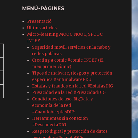
MENÚ-PÀGINES
Presentació
Últims articles
Micro-learning MOOC, NOOC, SPOOC
INTEF
Seguridad móvil, servicios en la nube y
redes públicas
Creating a comic #comic_INTEF (El
meu primer còmic)
Tipos de malware, riesgos y protección
específica #antimalwareEDU
Estafas y fraudes en la red #EstafasDIG
Privacidad en la red #PrivacidadDIG
Condiciones de uso, BigData y
economía de la red
#CuandoAceptasDIG
Herramientas sin conexión
#DesconectaDIG
Respeto digital y protección de datos
personales #RespetoDIG