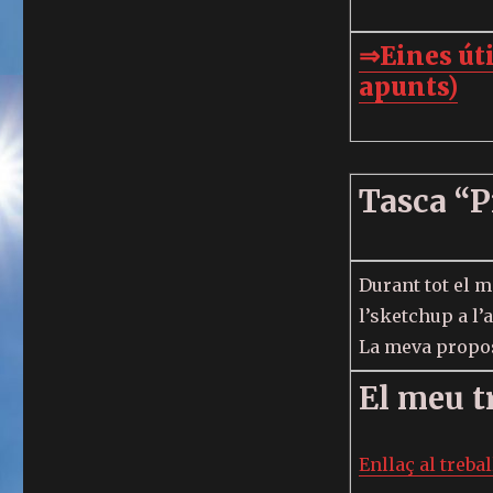
⇒Eines úti
apunts)
Tasca “P
Durant tot el 
l’sketchup a l’
La meva propos
El meu t
Enllaç al trebal