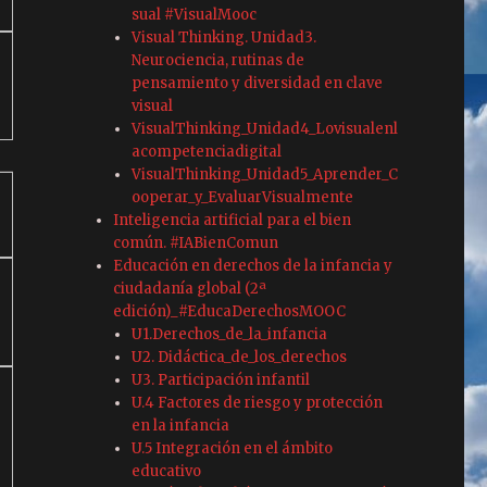
sual #VisualMooc
Visual Thinking. Unidad3.
Neurociencia, rutinas de
pensamiento y diversidad en clave
visual
VisualThinking_Unidad4_Lovisualenl
acompetenciadigital
VisualThinking_Unidad5_Aprender_C
ooperar_y_EvaluarVisualmente
Inteligencia artificial para el bien
común. #IABienComun
Educación en derechos de la infancia y
ciudadanía global (2ª
edición)_#EducaDerechosMOOC
U1.Derechos_de_la_infancia
U2. Didáctica_de_los_derechos
U3. Participación infantil
U.4 Factores de riesgo y protección
en la infancia
U.5 Integración en el ámbito
educativo