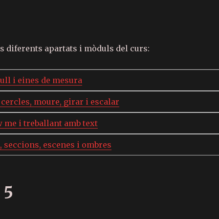
C
o
ls diferents apartats i mòduls del curs:
m
p
ull i eines de mesura
ar
te
 cercles, moure, girar i escalar
ix
 me i treballant amb text
, seccions, escenes i ombres
 5