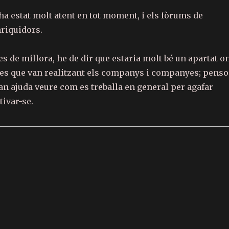
ha estat molt atent en tot moment, i els fòrums de
nriquidors.
 de millora, he de dir que estaria molt bé un apartat o
ues que van realitzant els companys i companyes; penso
an ajuda veure com es treballa en general per agafar
ivar-se.
C
o
m
p