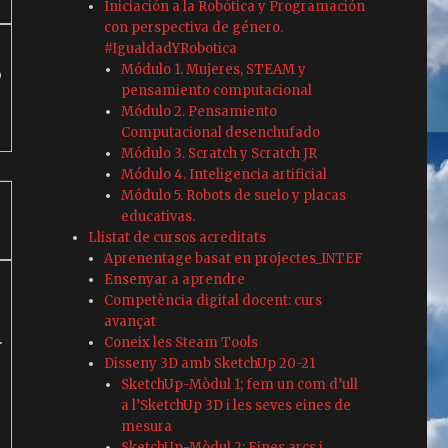
Iniciación a la Robótica y Programación
con perspectiva de género.
#IgualdadYRobotica
Módulo 1. Mujeres, STEAM y
o
pensamiento computacional
Módulo 2. Pensamiento
Computacional desenchufado
Módulo 3. Scratch y Scratch JR
Módulo 4. Inteligencia artificial
Módulo 5. Robots de suelo y placas
educativas.
Llistat de cursos acreditats
Aprenentage basat en projectes_INTEF
Ensenyar a aprendre
Competència digital docent: curs
avançat
.
Coneix les Steam Tools
Disseny 3D amb SketchUp 20-21
SketchUp-Mòdul 1; fem un com d’ull
a l’SketchUp 3D i les seves eines de
mesura
SketchUp-Mòdul 2; Eines arcs i