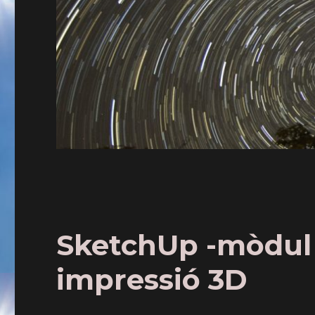
SketchUp -mòdul 5
impressió 3D