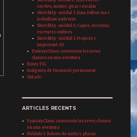
cercles, moure, girar i escalar
SketchUp -mòdul 3; Eina follow me i
treballant amb text
SketchUp -mòdul 4; Capes, seccions,
escenes i ombres
n
SketchUp -mòdul 5; Projecte i
impressió 3D
FantasyClass: converteix les teves
classes en una aventura
Eines TIC
Insígnies de formació permanent
Qui sóc
ARTICLES RECENTS
FantasyClass: converteix les teves classes
en una aventura
Módulo 5. Robots de suelo y placas