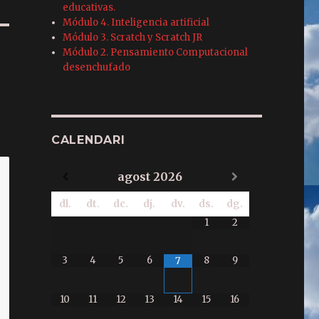
educativas.
Módulo 4. Inteligencia artificial
Módulo 3. Scratch y Scratch JR
Módulo 2. Pensamiento Computacional
desenchufado
CALENDARI
agost
2026
dl.
dt.
dc.
dj.
dv.
ds.
dg.
1
2
3
4
5
6
8
9
7
10
11
12
13
14
15
16