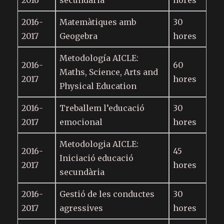
2016
secundària
hores
2016-
Matemàtiques amb
30
2017
Geogebra
hores
Metodología AICLE:
2016-
60
Maths, Science, Arts and
2017
hores
Physical Education
2016-
Treballem l’educació
30
2017
emocional
hores
Metodologia AICLE:
2016-
45
Iniciació educació
2017
hores
secundària
2016-
Gestió de les conductes
30
2017
agressives
hores