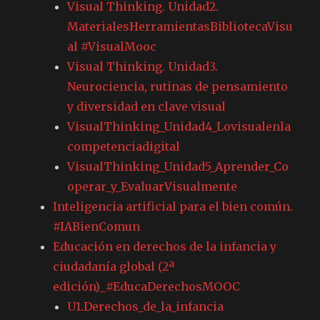
Visual Thinking. Unidad2.
MaterialesHerramientasBibliotecaVisu
al #VisualMooc
Visual Thinking. Unidad3.
Neurociencia, rutinas de pensamiento
y diversidad en clave visual
VisualThinking_Unidad4_Lovisualenla
competenciadigital
VisualThinking_Unidad5_Aprender_Co
operar_y_EvaluarVisualmente
Inteligencia artificial para el bien común.
#IABienComun
Educación en derechos de la infancia y
ciudadanía global (2ª
edición)_#EducaDerechosMOOC
U1.Derechos_de_la_infancia