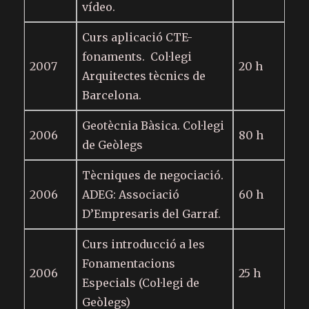
vídeo.
Curs aplicació CTE-
fonaments. Col·legi
2007
20 h
Arquitectes tècnics de
Barcelona.
Geotècnia Bàsica. Col·legi
2006
80 h
de Geòlegs
Tècniques de negociació.
2006
ADEG: Associació
60 h
D’Empresaris del Garraf.
Curs introducció a les
Fonamentacions
2006
25 h
Especials (Col·legi de
Geòlegs)