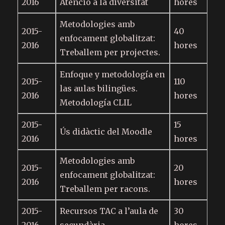
2016
Atenció a la diversitat
hores
Metodologies amb
2015-
40
enfocament globalitzat:
2016
hores
Treballem per projectes.
Enfoque y metodología en
2015-
110
las aulas bilingües.
2016
hores
Metodología CLIL
2015-
15
Ús didàctic del Moodle
2016
hores
Metodologies amb
2015-
20
enfocament globalitzat:
2016
hores
Treballem per racons.
2015-
Recursos TAC a l’aula de
30