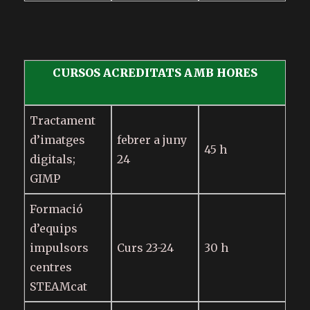
CURSOS ACREDITATS AMB HORES
Tractament
d’imatges
febrer a juny
45 h
digitals;
24
GIMP
Formació
d’equips
impulsors
Curs 23-24
30 h
centres
STEAMcat