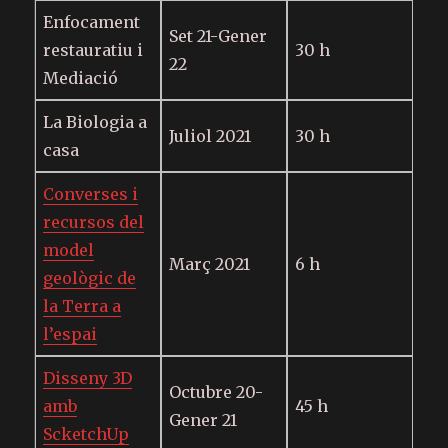
Enfocament
Set 21-Gener
restauratiu i
30 h
22
Mediació
La Biologia a
Juliol 2021
30 h
casa
Converses i
recursos del
model
Març 2021
6 h
geològic de
la Terra a
l’espai
Disseny 3D
Octubre 20-
amb
45 h
Gener 21
ScketchUp