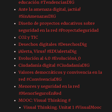
educación #TendenciasDIG
Ante la amenaza digital, ¡actúa!
#SinAmenazasDIG
Diseño de proyectos educativos sobre
seguridad en la red #ProyectaSeguridad
CO2 y TIC
Desechos digitales #DesechosDig
¡Alerta, Virus! #EDUalertaDig
Evolución al 4.0 #Evolución4_0
Ciudadanía digital #CiudadaníaDIG
Valores democráticos y convivencia en la
red #ConvivenciaDIG
Menores y seguridad en la red
#MenorSeguroEnRed
MOOC: Visual Thinking #
Visual Thinking. Unitat 1 #VisualMooc