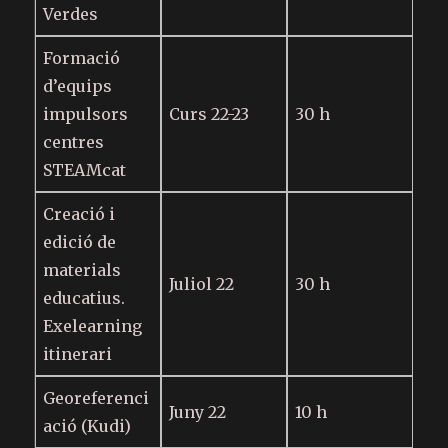
Verdes
Formació
d’equips
impulsors
Curs 22-23
30 h
centres
STEAMcat
Creació i
edició de
materials
Juliol 22
30 h
educatius.
Exelearning
itinerari
Georeferenci
Juny 22
10 h
ació (Kudi)