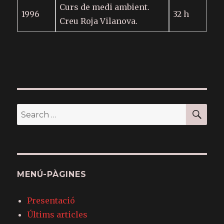
Curs de medi ambient.
1996
32 h
Creu Roja Vilanova.
SE
Search
for:
MENÚ-PÀGINES
Presentació
Últims articles