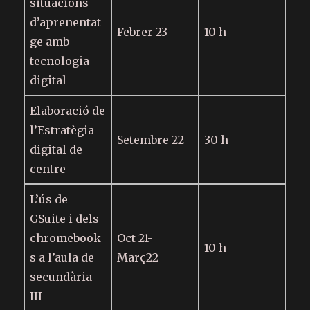
situacions
d’aprenentat
Febrer 23
10 h
ge amb
tecnologia
digital
Elaboració de
l’Estratègia
Setembre 22
30 h
digital de
centre
L’ús de
GSuite i dels
chromebook
Oct 21-
10 h
s a l’aula de
Març22
secundària
III