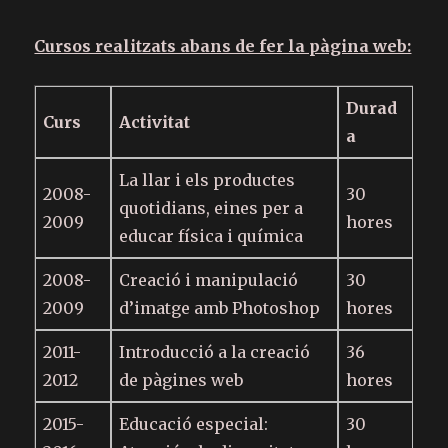
Cursos realitzats abans de fer la pàgina web:
Durad
Curs
Activitat
a
La llar i els productes
2008-
30
quotidians, eines per a
2009
hores
educar física i química
2008-
Creació i manipulació
30
2009
d’imatge amb Photoshop
hores
2011-
Introducció a la creació
36
2012
de pàgines web
hores
2015-
Educació especial:
30