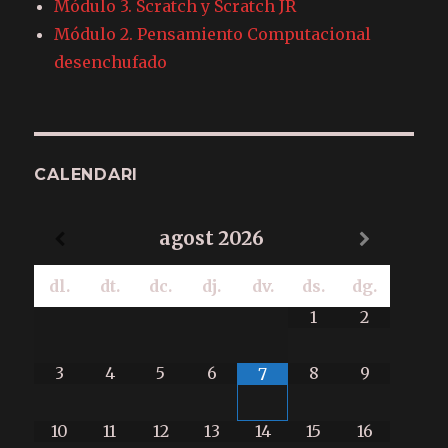
Módulo 3. Scratch y Scratch JR
Módulo 2. Pensamiento Computacional
desenchufado
CALENDARI
agost
2026
dl.
dt.
dc.
dj.
dv.
ds.
dg.
1
2
3
4
5
6
8
9
7
10
11
12
13
14
15
16