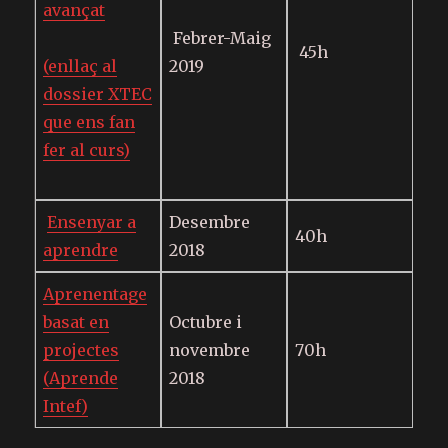
avançat
Febrer-Maig
45h
(enllaç al
2019
dossier XTEC
que ens fan
fer al curs)
Ensenyar a
Desembre
40h
aprendre
2018
Aprenentage
basat en
Octubre i
projectes
novembre
70h
(Aprende
2018
Intef)