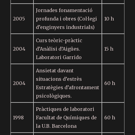
Jornades fonamentació
2005
profunda i obres (Col·legi
10 h
d’enginyers industrials)
Curs teòric-pràctic
2004
d’Anàlisi d’Aigües.
15 h
Laboratori Garrido
Ansietat davant
situacions d’estrès
2004
60 h
Estratègies d’afrontament
psicològiques.
Pràctiques de laboratori
1998
Facultat de Químiques de
60 h
la U.B. Barcelona