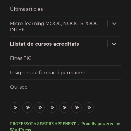
Últims articles
expand
Micro-learning MOOC, NOOC, SPOOC
child
INTEF
menu
expand
Llistat de cursos acreditats
child
menu
Eines TIC
Insígnies de formació permanent
Qui sóc
Presentació
Últims
Micro-
Llistat
Eines
Insígnies
Qui
articles
learning
de
TIC
de
sóc
MOOC,
cursos
formació
PROFESSORA SEMPRE APRENENT
Proudly powered by
WordPress