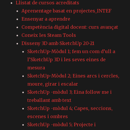
Llistat de cursos acreditats
Aprenentage basat en projectes_INTEF
Ensenyar a aprendre
Competència digital docent: curs avançat
Coneix les Steam Tools
Disseny 3D amb SketchUp 20-21
SketchUp-Mòdul 1; fem un com d’ull a
l’SketchUp 3D i les seves eines de
mesura
SketchUp-Mòdul 2; Eines arcs i cercles,
moure, girar i escalar
SketchUp -mòdul 3; Eina follow me i
treballant amb text
SketchUp -mòdul 4; Capes, seccions,
escenes i ombres
SketchUp -mòdul 5; Projecte i