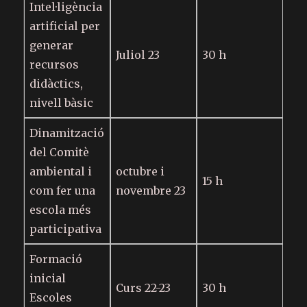
Intel·ligència
artificial per
generar
Juliol 23
30 h
recursos
didàctics,
nivell bàsic
Dinamització
del Comitè
ambiental i
octubre i
15 h
com fer una
novembre 23
escola més
participativa
Formació
inicial
Curs 22-23
30 h
Escoles