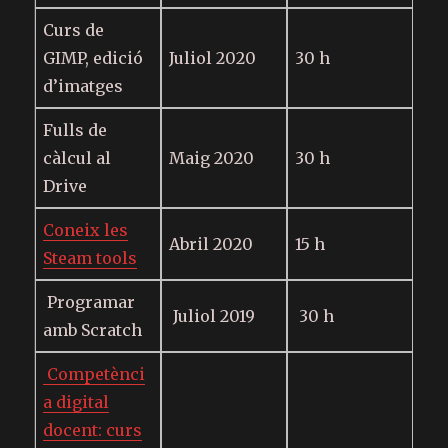
Curs de
GIMP, edició
Juliol 2020
30 h
d’imatges
Fulls de
càlcul al
Maig 2020
30 h
Drive
Coneix les
Abril 2020
15 h
Steam tools
Programar
Juliol 2019
30 h
amb Scratch
Competènci
a digital
docent: curs